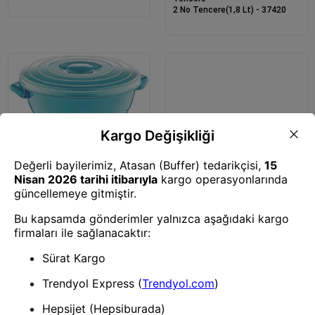
2 No Tencere(1,8 Lt) - 37420
Tencere
1 No Tencere(1,2 Lt) - 37419
Tencere
Dikdörtgen Mikrofresh Tencere
-10762