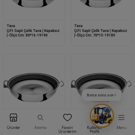
Tava
Tava
Çift Saplı Çelik Tava ( Kapaksız
Çift Saplı Çelik Tava ( Kapaksız
)-Ölçü Cm: 80*16-19190
)-Ölçü Cm: 70*15-19189
Bana soru sor
✕
Tava
Tava
Çift Saplı Çelik Tava ( Kapaksız
Çift Saplı Çelik Tava ( Kapaksız
Ürünler
Arama
Favori
Kullanıcı
Menu
)-Ölçü Cm: 60*14-19188
)-Ölçü Cm: 50*12-19187
Ürünlerim
Profili