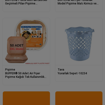
Geçirmeli Pilav Pişirme
Model Pişirme Matı Kırmızı ve
Demleme Tencere Örtüsü
Yuvarlak Model Pişirme Matı
Bonesi Demlematik
Siyah 20cm
Tava
Pişirme
Yuvarlak Sepet-10234
BUFFER® 50 Adet Air Fryer
Pişirme Kağıdı Tek Kullanımlık
23 Cm Kare Pişirme Kağıdı XXL