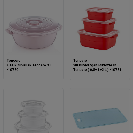
Tencere
Tencere
Klasik Yuvarlak Tencere 3 L
3lü Dikdörtgen Mikrofresh
-10770
Tencere ( 0,5+1+2 L ) -10771