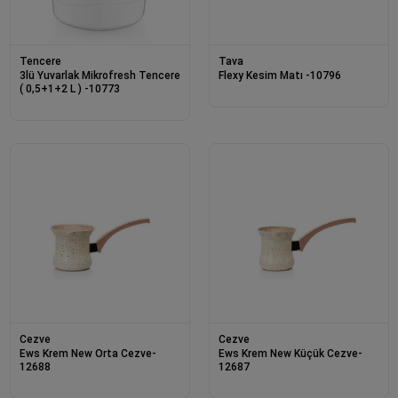
Tencere
Tava
3lü Yuvarlak Mikrofresh Tencere
Flexy Kesim Matı -10796
( 0,5+1+2 L ) -10773
Cezve
Cezve
Ews Krem New Orta Cezve-
Ews Krem New Küçük Cezve-
12688
12687