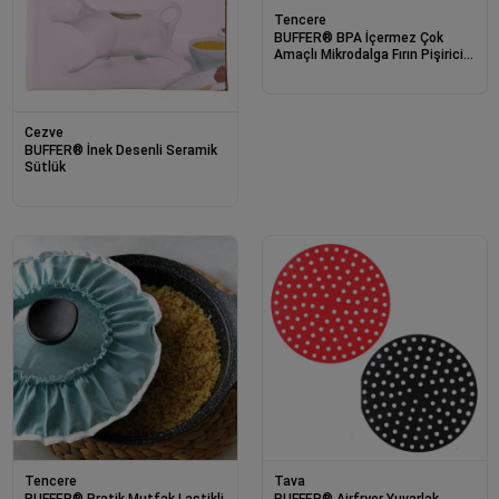
Tencere
BUFFER® BPA İçermez Çok
Amaçlı Mikrodalga Fırın Pişirici
3lü Set Tencere
Cezve
BUFFER® İnek Desenli Seramik
Sütlük
Tencere
Tava
BUFFER® Pratik Mutfak Lastikli
BUFFER® Airfryer Yuvarlak