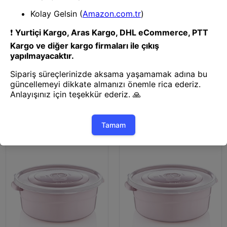
Tencere
Tencere
Dikdörtgen Mikrofresh Tencere
Dikdörtgen Mikrofresh Tencere
1 L -10763
2 L -10764