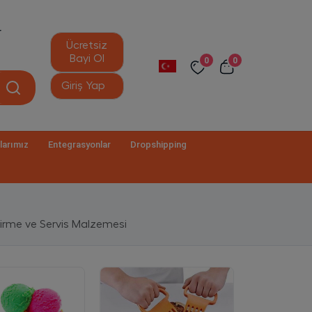
r
Ücretsiz
Bayi Ol
0
0
Giriş Yap
larımız
Entegrasyonlar
Dropshipping
şirme ve Servis Malzemesi