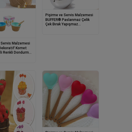
Pişirme ve Servis Malzemesi
BUFFER® Paslanmaz Çelik
Çek Bırak Yapışmaz
Dondurma Top Kaşığı Kepçesi
 Servis Malzemesi
ekoratif Kornet
lli Renkli Dondurma
esi Kaşığı Seti