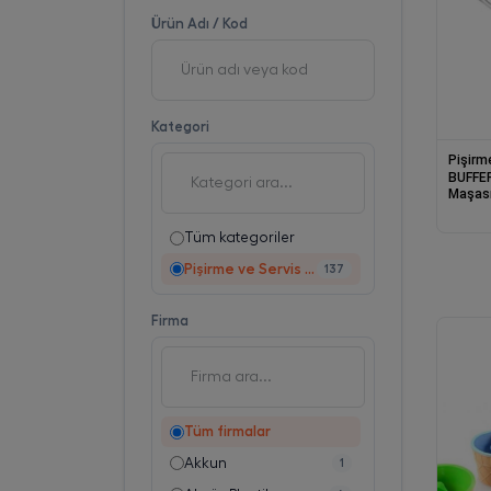
Ürün Adı / Kod
Kategori
Pişirm
BUFFER® Yiyecek
Maşası Air F
Şef Cı
Barbek
Tüm kategoriler
Pişirme ve Servis Malzemesi
137
Firma
Tüm firmalar
Akkun
1