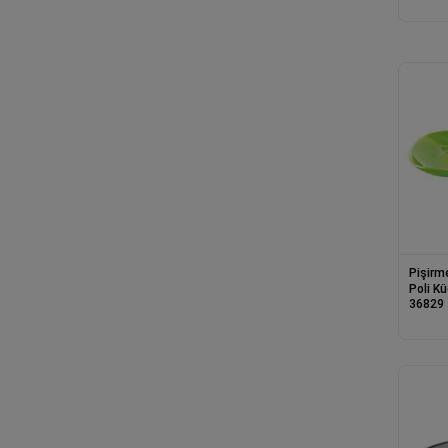
Pişirm
Poli K
36829