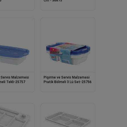
6
Cm - 36875
 Servis Malzemesi
Pişirme ve Servis Malzemesi
meli Tekli-25757
Pratik Bölmeli 3 Lü Set-25756