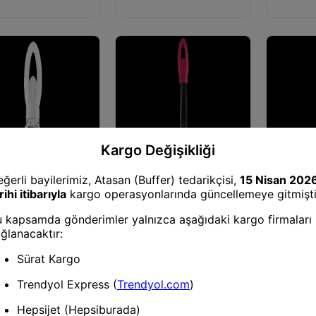
Sevimli Kedi Figürlü Plastik
Reçel Sevi
e ve Servis Malzemesi
Pişirme ve Servis Malzemesi
Pişirme ve
ondurma Kaşığı-10058
Siyah İnci Makarna Kepçesi-
Siyah İnci
10060