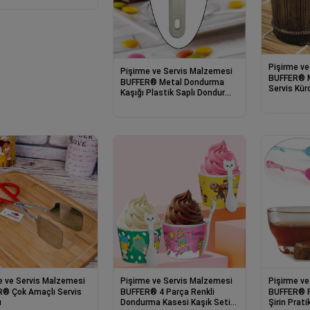
Pişirme ve
Pişirme ve Servis Malzemesi
BUFFER® M
BUFFER® Metal Dondurma
Servis Kür
Kaşığı Plastik Saplı Dondurma
Kürdanı Ça
Top Servis Kaşığı
e ve Servis Malzemesi
Pişirme ve Servis Malzemesi
Pişirme ve
® Çok Amaçlı Servis
BUFFER® 4 Parça Renkli
BUFFER® R
ı
Dondurma Kasesi Kaşık Seti
Şirin Prat