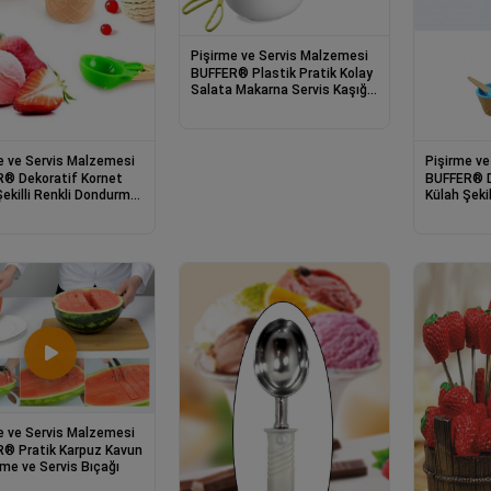
Pişirme ve Servis Malzemesi
BUFFER® Plastik Pratik Kolay
Salata Makarna Servis Kaşığı
Maşası
e ve Servis Malzemesi
Pişirme ve
® Dekoratif Kornet
BUFFER® D
Şekilli Renkli Dondurma
Külah Şeki
Kasesi Kaşığı Seti
Servis Kas
e ve Servis Malzemesi
® Pratik Karpuz Kavun
eme ve Servis Bıçağı