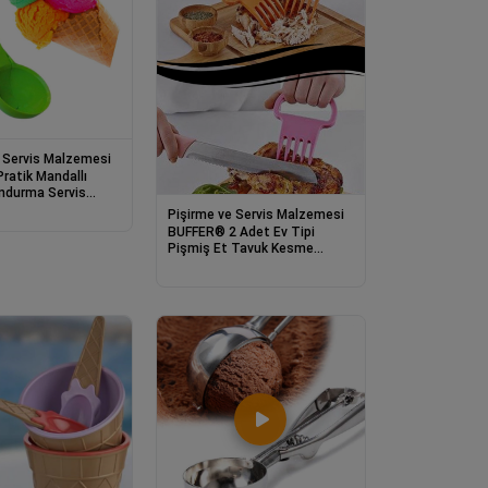
 Servis Malzemesi
ratik Mandallı
ondurma Servis
çesi Kaşığı
Pişirme ve Servis Malzemesi
BUFFER® 2 Adet Ev Tipi
Pişmiş Et Tavuk Kesme
Bölme Parçalama Çatalı Seti