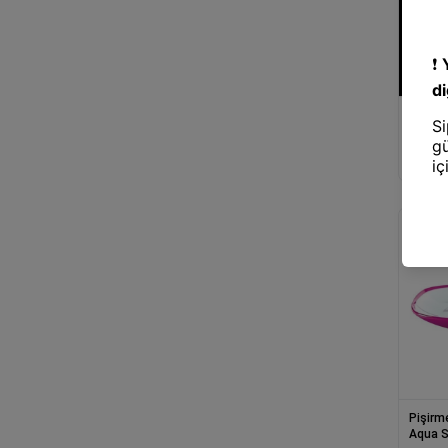
Pişirm
Siyah İ
10064
Pişirm
Aqua S