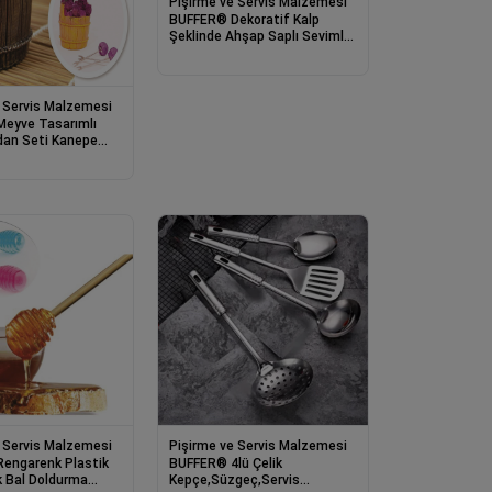
Pişirme ve Servis Malzemesi
BUFFER® Dekoratif Kalp
Şeklinde Ahşap Saplı Sevimli
Slikon Spatula Kaşık
 Servis Malzemesi
eyve Tasarımlı
dan Seti Kanepe
talı
 Servis Malzemesi
Pişirme ve Servis Malzemesi
engarenk Plastik
BUFFER® 4lü Çelik
ik Bal Doldurma
Kepçe,Süzgeç,Servis