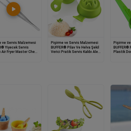
e ve Servis Malzemesi
Pişirme ve Servis Malzemesi
Pişirme ve
 Servis
BUFFER® Pilav Ve Helva Şekil
BUFFER® P
ryer Master Chef
Verici Pratik Servis Kalıbı Aleti
Plastik D
mbızı Et Kızartma
(2 Adet)
Sunum Kep
ü Aleti 30 Cm