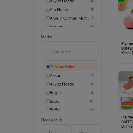
Akyüz Plastik
6
Alp Plastik
3
Arsel / Karmen Mutfak Eşyaları San. ve Tic. Ltd. Şti.
1
Atasan
16
Atlas Melamin
28
Marka
Pişirm
Bager Plastik Sanayi Tic. Ltd. Şti.
8
BUFFER
Birpa
Külah 
25
Servis 
Demirel
4
Tüm markalar
Dempa Plastik
8
Akkun
1
Depa
3
Akyüz Plastik
6
Dike
10
Bager
8
Evelin
5
Birpa
25
Evren Plastik
4
Buffer
16
Freyahomeware
8
Pişirm
Dempa
8
Fiyat Aralığı
Titiz Plastik Dış Tic. Ve San. Ltd. Şti.
7
BUFFER
Diliml
Depa
3