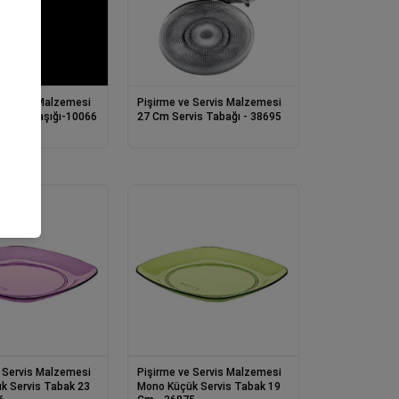
 Servis Malzemesi
Pişirme ve Servis Malzemesi
 Servis Kaşığı-10066
27 Cm Servis Tabağı - 38695
 Servis Malzemesi
Pişirme ve Servis Malzemesi
k Servis Tabak 23
Mono Küçük Servis Tabak 19