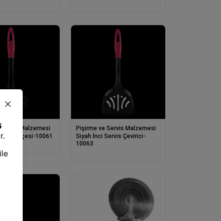
s Kaşığı
Kaşığı,Spatula Mutfak Yemek
Hazırlama Servis Seti
 Servis Malzemesi
Pişirme ve Servis Malzemesi
 Sos Kepçesi-10061
Siyah İnci Servis Çevirici-
10063