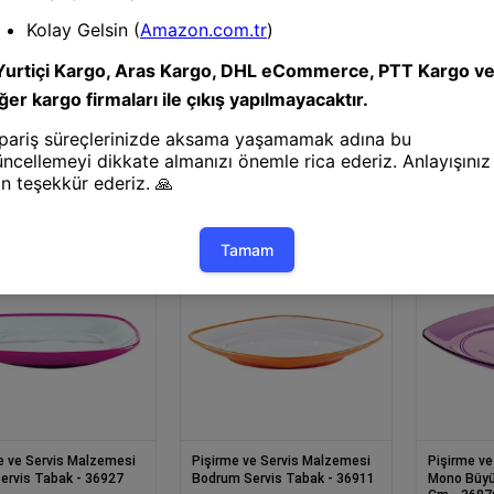
e ve Servis Malzemesi
Pişirme ve Servis Malzemesi
Pişirme ve
nci Servis Kevgiri-
Siyah İnci Servis Kepçesi-
Siyah İnci
10065
e ve Servis Malzemesi
Pişirme ve Servis Malzemesi
Pişirme ve
ervis Tabak - 36927
Bodrum Servis Tabak - 36911
Mono Büyü