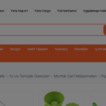
ezi
Yete Import
Yete Cargo
Yol Haritamız
Uygulamayı İndi
ler
İletişim
Teklif Talepleri
Tedarikçi
Etkinlikler
İş Ortak
lik
Ev ve Temizlik Gereçleri
Mutfak Sarf Malzemeleri
Pi