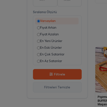
Dike
10
Evelin
5
Sıralama Ölçütü
Evren Plastik
4
Varsayılan
Freyahomeware
8
Fiyat Artan
HobbyLife
4
Fiyat Azalan
Moonstar
3
En Yeni Ürünler
Stay Gold with ATASAN
29
En Eski Ürünler
Titiz
7
En Çok Satanlar
En Az Satanlar
Stok Azalan
Filtrele
Stok Artan
En Çok Görüntülenen
Filtreleri Temizle
En Çok Favorilenen
İsim A-Z
Pişirm
BUFFER
İsim Z-A
Maşas