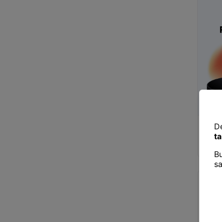
Power
Ultra 
Powerba
Tutuş,