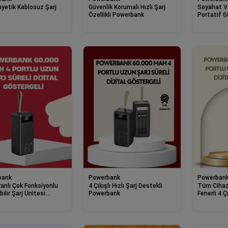
yetik Kablosuz Şarj
Güvenlik Korumalı Hızlı Şarj
Seyahat V
Özellikli Powerbank
Portatif G
Powerban
bank
Powerbank
Powerban
ranlı Çok Fonksiyonlu
4 Çıkışlı Hızlı Şarj Destekli
Tüm Cihaz
ilir Şarj Ünitesi
Powerbank
Fenerli 4 
bank