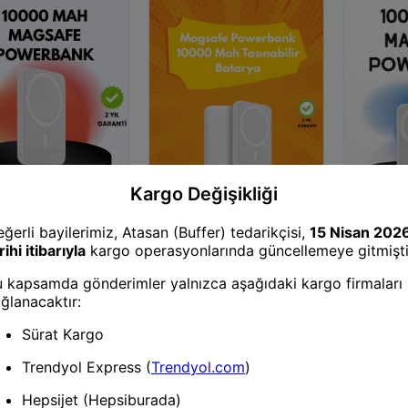
bank
Powerbank
Powerban
İnce Manyetik
Ultra Kompakt Ve Güçlü –
Kablosuz 
nk – Hızlı Şarj, Güçlü
Magsafe Powerbank 10000
Powerbank
 10000 Mah Kapasite
Mah İle Kablosuz Şarj
10000 Mah,
Deneyimi