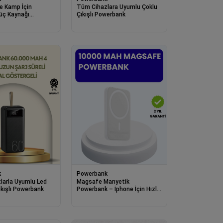
e Kamp İçin
Tüm Cihazlara Uyumlu Çoklu
üç Kaynağı
Çıkışlı Powerbank
k
k
Powerbank
larla Uyumlu Led
Magsafe Manyetik
Çıkışlı Powerbank
Powerbank – İphone İçin Hızlı,
Kablosuz Ve Güvenli Şarj