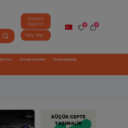
r
Ücretsiz
Bayi Ol
0
0
Giriş Yap
larımız
Entegrasyonlar
Dropshipping