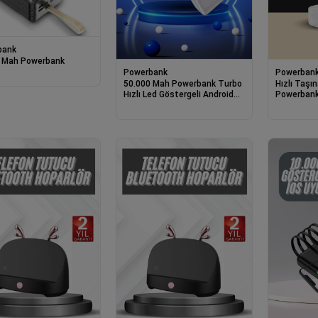
bank
 Mah Powerbank
Powerbank
Powerban
50.000 Mah Powerbank Turbo
Hızlı Taşı
Hızlı Led Göstergeli Android
Powerbank
İos Uyumlu Taşınabilir Askılı
Ve İos Uy