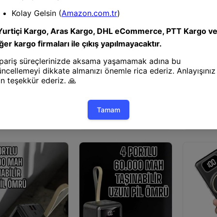
bank
Powerbank
Powerban
 Mah Hızlı Powerbank
Hızlı Şarj 4 Çıkışlı Powerbank
Powerbank
60.000 Mah Taşınabilir Dijital
Taşınabilir 
Göstergeli
Dijital Gös