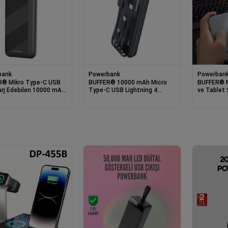
bank
Powerbank
Powerban
® Mikro Type-C USB
BUFFER® 10000 mAh Micro
BUFFER® M
Şarj Edebilen 10000 mAh
Type-C USB Lightning 4
ve Tablet
bank
Kablolu Hızlı Kablosuz Şarj
Sessiz Fanl
Powerbank
Mobil Cih
S25 Radia