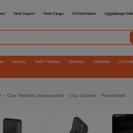
ezi
Yete Import
Yete Cargo
Yol Haritamız
Uygulamayı İndi
ler
İletişim
Teklif Talepleri
Tedarikçi
Etkinlikler
İş Ortak
r
Cep Telefonu Aksesuarları
Güç Ürünleri
Powerbank