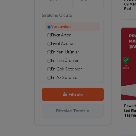
Sonxshoop
1
C9 Man
Ped
Sıralama Ölçütü
Varsayılan
Fiyat Artan
Fiyat Azalan
En Yeni Ürünler
En Eski Ürünler
En Çok Satanlar
En Az Satanlar
Stok Azalan
Filtrele
Stok Artan
En Çok Görüntülenen
Power
Filtreleri Temizle
Led Ek
En Çok Favorilenen
Taşınab
Power
İsim A-Z
İsim Z-A