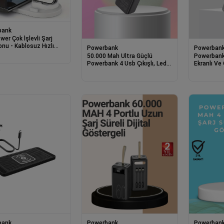
bank
er Çok İşlevli Şarj
onu - Kablosuz Hızlı
Powerbank
Powerban
tandı ve Organizer
50.000 Mah Ultra Güçlü
Powerbank
Powerbank 4 Usb Çıkışlı, Led
Ekranlı Ve 
Dijital Göstergeli, Hızlı Şarj
Şarj Cihazı
Destekli Taşınabilir Şarj
Cihazı
bank
Powerbank
Powerban