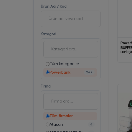
Ürün Adı / Kod
Kategori
Power
BUFFER
Hızlı 
Power
Tüm kategoriler
Powerbank
247
Firma
Tüm firmalar
Atasan
4