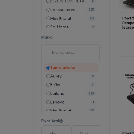
BEZOS TEKSTİL PAZ.SAN.TİC.LTD.ŞTİ.
4
edessaticaret
213
Power
Mey İthalat
23
Dempow
Soi Home
2
İstasy
Şarj S
Sonxshoop
1
Marka
Tüm markalar
Aukey
2
Buffer
4
Epilons
213
Lenovo
1
Mey İthalat
23
Slink
1
Fiyat Aralığı
Soi Home
2
Power