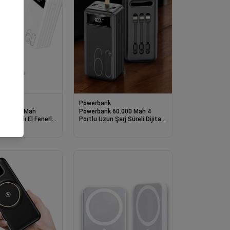
k
Powerbank
 60.000 Mah
Powerbank 60.000 Mah 4
Şarj Hızlı El Fenerli
Portlu Uzun Şarj Süreli Dijital
tergeli
Göstergeli