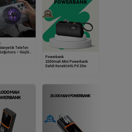
k
anyetik Telefon
 Soğutucu – Güçlü
ı, Hızlı Isı Dağıtıcı
Powerbank
az Soğutma Aparatı
2000mah Mini Powerbank
tor
Dahili Konektörlü Pd 20w