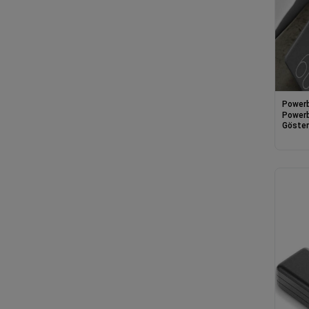
Power
Powerb
Gösterg