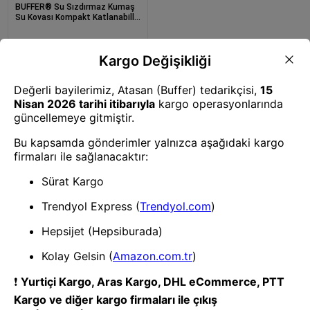
BUFFER® Su Sızdırmaz Kumaş
Su Kovası Kompakt Katlanabillir
Kova 11 Litre
1
- Yenilik ve hızı keşfedin, işinizi
daha etkili ve verimli bir şekilde
yönetin!