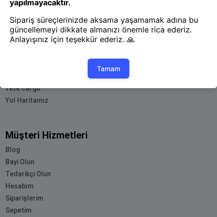
Uygulamayı İndir
Uygulamayı İndir
App Store
Google Play
Hakkımızda
Akademi
Bilgi Merkezi
Yete Import
Yete Cargo
Yol Haritamız
Müşteri Hizmetleri
Blog
Bayi Olun
Tedarikçi Olun
Hesabım
Siparişlerim
Sepetim