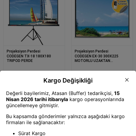
Projeksiyon Perdesi
Projeksiyon Perdesi
CODEGEN TX-18 180X180
CODEGEN EX-30 300X225
TRIPOD PERDE
MOTORLU UZAKTAN
KUMANDALI PERDE