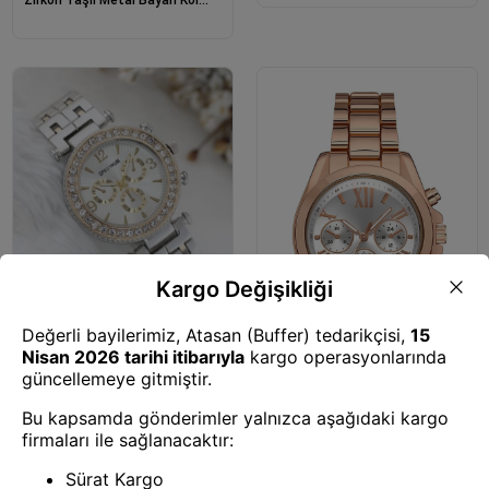
Zirkon Taşlı Metal Bayan Kol
Saati (gold)
Saat
Zarif Ve Şık Özel Tasarım
Zirkon Taşlı Metal Bayan Kol
Saati (gümüş-gold)
Saat
Zarif Ve Şık Özel Tasarım Roma
Rakam Detaylı Metal Bayan Kol
Saati (rose)