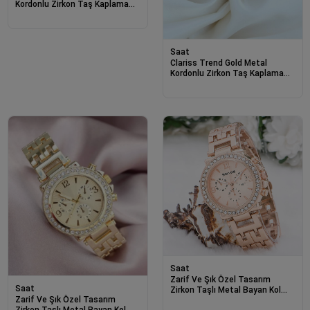
Kordonlu Zirkon Taş Kaplama
Renkli Taşlı Kasa Tasarımlı Lüx
Kadın Kol Saati
Saat
Clariss Trend Gold Metal
Kordonlu Zirkon Taş Kaplama
Renkli Taşlı Kasa Tasarımlı Lüx
Kadın Kol Saati
Saat
Zarif Ve Şık Özel Tasarım
Saat
Zirkon Taşlı Metal Bayan Kol
Zarif Ve Şık Özel Tasarım
Saati (rose)