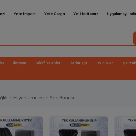
ezi
Yete Import
Yete Cargo
Yol Haritamız
Uygulamayı İndi
ler
İletişim
Teklif Talepleri
Tedarikçi
Etkinlikler
İş Ortak
ğlık
Hijyen Ürünleri
Saç Bonesi