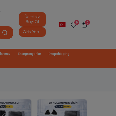
r
Ücretsiz
Bayi Ol
0
0
Giriş Yap
larımız
Entegrasyonlar
Dropshipping