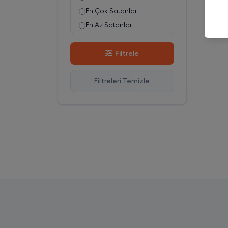
En Çok Satanlar
En Az Satanlar
Stok Azalan
Filtrele
Stok Artan
En Çok Görüntülenen
Filtreleri Temizle
En Çok Favorilenen
İsim A-Z
İsim Z-A