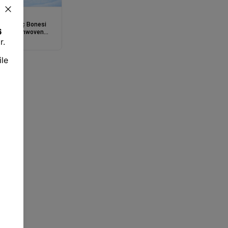
i
ımlık Saç Bonesi
Paket Nonwoven
ijyenik Bone Toplam