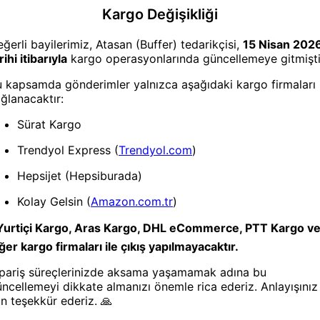
Saç Bonesi
Saç Bones
Tek Kullanımlık Saç Bonesi
Tek Kullan
100’LÜ 1 Paket Nonwoven
100'LÜ 2 
Lastikli Hijyenik Bone
Lastikli H
200 Adet
nesi
Saç Bonesi
llanımlık Şort 100 Adet
Tek Kullanımlık Etek 10 Adet
ven Kumaş Siyah
Nonwoven Kumaş Siyah
rt Beden
Lastikli Bel Standart Beden
1