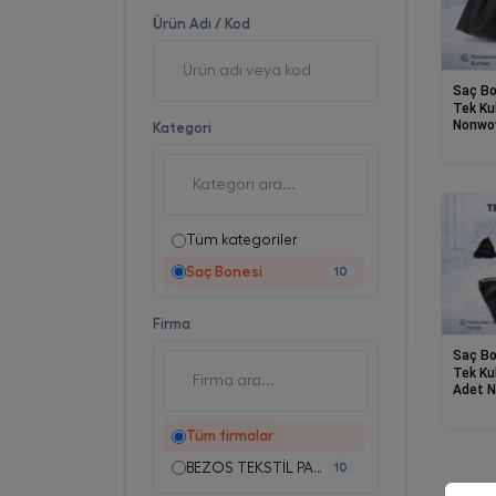
Ürün Adı / Kod
Saç Bo
Tek Ku
Nonwo
Kategori
Lastik
Tüm kategoriler
Saç Bonesi
10
Firma
Saç Bo
Tek Kul
Adet 
Lastikl
Standa
Tüm firmalar
BEZOS TEKSTİL PAZ.SAN.TİC.LTD.ŞTİ.
10