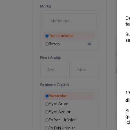
Marka
Tüm markalar
Bezos
10
Fiyat Aralığı
Saç Bo
Tek Ku
Sıralama Ölçütü
Nonwo
Standa
Varsayılan
Fiyat Artan
Fiyat Azalan
En Yeni Ürünler
En Eski Ürünler