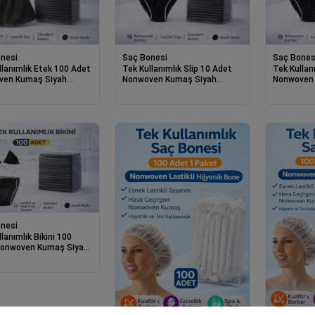
nesi
Saç Bonesi
Saç Bones
llanımlık Etek 100 Adet
Tek Kullanımlık Slip 10 Adet
Tek Kullan
ven Kumaş Siyah
Nonwoven Kumaş Siyah
Nonwoven
li Bel Standart Beden
Lastikli Standart Beden
Lastikli S
nesi
lanımlık Bikini 100
Nonwoven Kumaş Siyah
i ve Bağlamalı
rt Beden