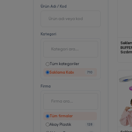
Ürün Adı / Kod
Kategori
Saklam
BUFFER
Sızdır
Şişesi
ml AP
Tüm kategoriler
Saklama Kabı
710
Firma
Tüm firmalar
Akay Plastik
128