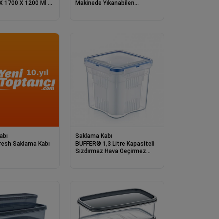
X 1700 X 1200 Ml -
Makinede Yıkanabilen
Yiyeceklerin Tazeliğini
Koruyan Saklama Kapları
abı
Saklama Kabı
resh Saklama Kabı
BUFFER® 1,3 Litre Kapasiteli
Sızdırmaz Hava Geçirmez
Klips Kapaklı Süzgeçli Zeytin
Saklama Kabı