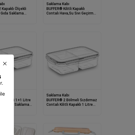
abı
Saklama Kabı
Kapaklı Ölçekli
BUFFER® Kilitli Kapaklı
u Gıda Saklama
Contalı Hava,Su Sıvı Geçirmez
ı 2,4 Litre-SA940
1,7 Litre Erzak Saklama Kabı-
SA585
abı
Saklama Kabı
Bölmeli 1+1 Litre
BUFFER® 2 Bölmeli Sızdırmaz
aklı Erzak Saklama
Contalı Kilitli Kapaklı 1 Litre
25
Erzak Saklama Kabı -LC505