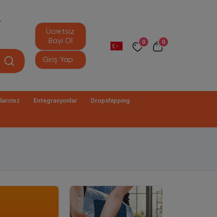
r
Ücretsiz
Bayi Ol
0
0
Giriş Yap
larımız
Entegrasyonlar
Dropshipping