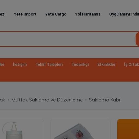
ezi
Yete Import
Yete Cargo
Yol Haritamız
Uygulamayı İndi
ler
İletişim
Teklif Talepleri
Tedarikçi
Etkinlikler
İş Ortak
fak
Mutfak Saklama ve Düzenleme
Saklama Kabı