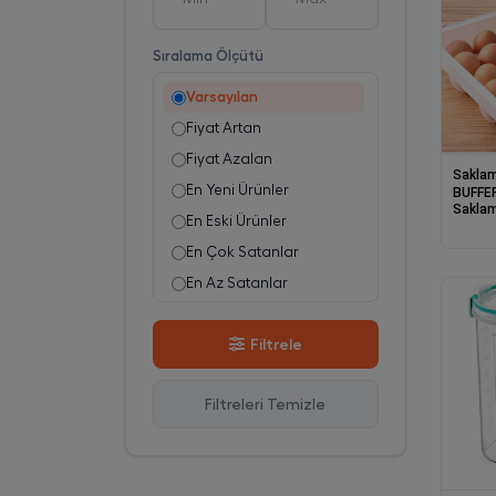
Brand House
1
Dinç
1
Buffer
76
Egemen
24
Sıralama Ölçütü
Buffer Kitchen
1
Emsan
13
Varsayılan
Burak Plastik
25
Evelin
4
Fiyat Artan
CVS
1
Falez Ev
2
Fiyat Azalan
Çakır
4
Saklam
Timon A.Ş
1
En Yeni Ürünler
BUFFE
Çankaya Plastik
65
Saklam
Titiz Plastik Dış Tic. Ve San. Ltd. Şti.
25
En Eski Ürünler
Dempa
2
En Çok Satanlar
Egemen Plastik
24
En Az Satanlar
Emhouse
13
Stok Azalan
Evelin
4
Filtrele
Stok Artan
Falez
2
En Çok Görüntülenen
Foly Life
6
Filtreleri Temizle
En Çok Favorilenen
HobbyLife
15
İsim A-Z
Moonstar
7
İsim Z-A
Sarina Cam
11