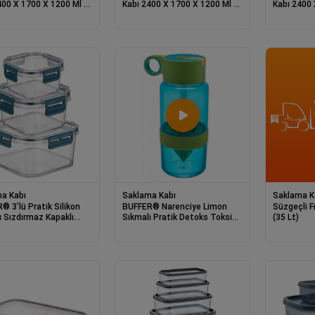
400 X 1700 X 1200 Ml -
Kabı 2400 X 1700 X 1200 Ml -
Kabı 2400 
AK621
AK621
a Kabı
Saklama Kabı
Saklama K
® 3'lü Pratik Silikon
BUFFER® Narenciye Limon
Süzgeçli F
ı Sızdırmaz Kapaklı
Sıkmalı Pratik Detoks Toksin
(35 Lt)
 İstiflenebilir Saklama
Atıcı Su Matarası Spor Şişesi