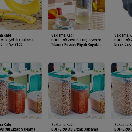
a Kabı
Saklama Kabı
Saklama K
 Muz Şekilli Saklama
BUFFER® Zeytin Turşu Sebze
BUFFER® 2 
00 ml Ap-9163
Yıkama Kutusu Klipsli Kapaklı
Erzak Sakl
Saklama Kabı
- SA930
a Kabı
Saklama Kabı
Saklama K
® 3lü Erzak Saklama
BUFFER® 3lü Erzak Saklama
BUFFER® 3