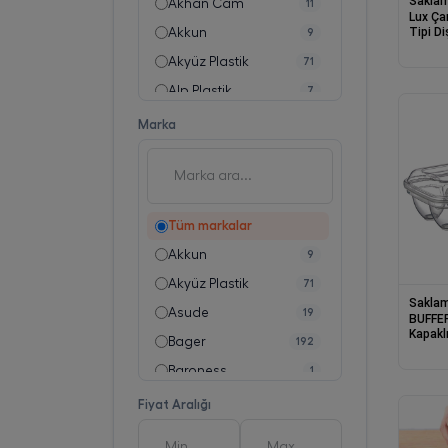
Saklam
Akhan Cam
11
Lux Ça
Tipi D
Akkun
9
Akyüz Plastik
71
Alp Plastik
7
Asude
19
Marka
Atasan
77
Ay Silikon
6
Bager Plastik Sanayi Tic. Ltd. Şti.
192
Tüm markalar
Baroness
1
Akkun
9
Batta
2
Akyüz Plastik
71
Bnm
6
Saklam
Asude
19
BUFFER®
Burak Plastik
25
Kapakl
Bager
192
Kutusu
Çakır Çelik
4
Baroness
1
Çankaya Plastik
65
Batta
2
Fiyat Aralığı
Demirel
15
Bee Home
128
Dempa Plastik
2