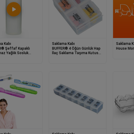
a Kabı
Saklama Kabı
Saklama K
® Şeffaf Kapaklı
BUFFER® 4 Öğün Günlük Hap
House Mor
maz Yağlık Sosluk
İlaç Saklama Taşıma Kutusu
 Plastik Yağdanlık 400
İlaç Hatırlatıcı
-9028