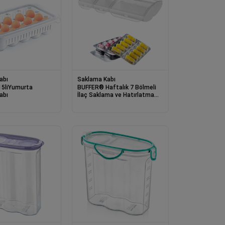
abı
Saklama Kabı
5liYumurta
BUFFER® Haftalık 7 Bölmeli
abı
İlaç Saklama ve Hatırlatma
Kutusu