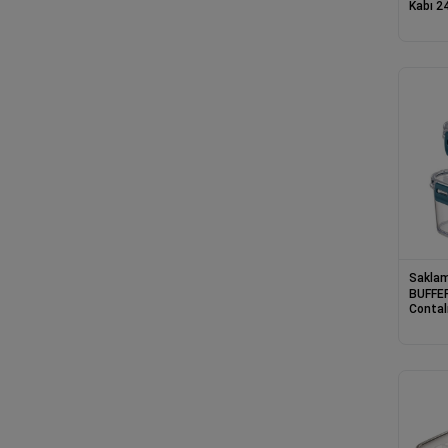
Kabı 2
AK621
Saklam
BUFFER
Contal
Sağlam
Kapları