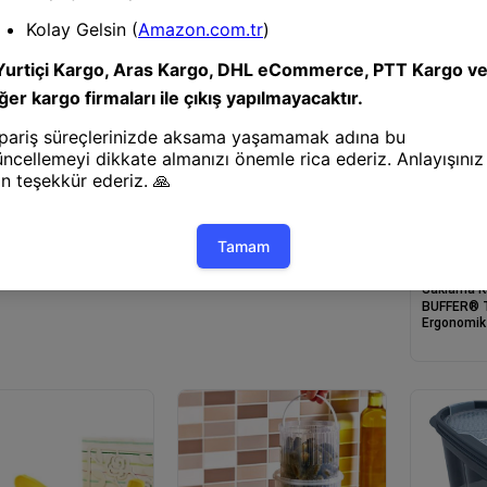
a Kabı
Saklama Kabı
R® Kavanoz Görünümlü
BUFFER® Kilitli Plastik Kapaklı
 Poşet Çıtçıtlı ve Pratik
Kahvaltılık Tereyağlık Peynirlik
4 Adet
Erzak Saklama Kabı Ap-9428
Saklama K
BUFFER® 
Ergonomik 
Bıçaklı Pr
Kabı