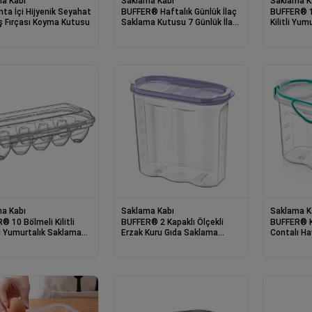
a Kabı
Saklama Kabı
Saklama K
nta İçi Hijyenik Seyahat
BUFFER® Haftalık Günlük İlaç
BUFFER® 12
iş Fırçası Koyma Kutusu
Saklama Kutusu 7 Günlük İlaç
Kilitli Yu
Saklama Kabı
Kutusu Ap
a Kabı
Saklama Kabı
Saklama K
 10 Bölmeli Kilitli
BUFFER® 2 Kapaklı Ölçekli
BUFFER® Ki
ı Yumurtalık Saklama
Erzak Kuru Gıda Saklama
Contalı Ha
 YU110
Kutusu Kabı - 1,7 Litre -
1,2 Litre 
SA935
SA580