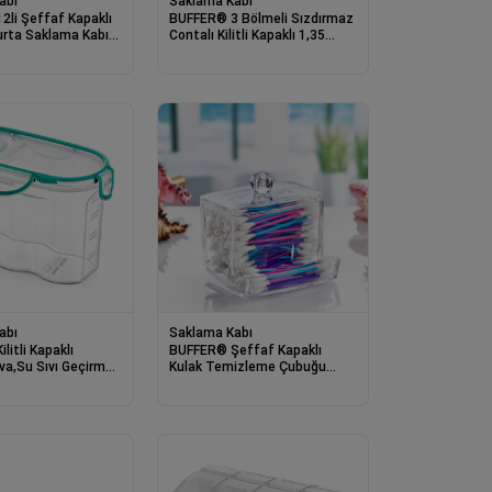
abı
Saklama Kabı
li Şeffaf Kapaklı
BUFFER® 3 Bölmeli Sızdırmaz
murta Saklama Kabı
Contalı Kilitli Kapaklı 1,35
aratı
Litre yuvarlak Erzak Saklama
Kabı LC-500
abı
Saklama Kabı
litli Kapaklı
BUFFER® Şeffaf Kapaklı
va,Su Sıvı Geçirmez
Kulak Temizleme Çubuğu
Erzak Saklama Kabı-
Organizatörü Saklama
Kutusu