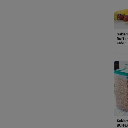
Saklam
Buffer
Kabı 5
Saklam
BUFFER