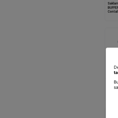
Saklam
Titiz
25
BUFFER®
Contal
2,4 Li
SA590
Saklam
BUFFER
Contalı
Erzak 