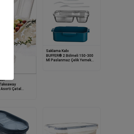
Saklama Kabı
BUFFER® 2 Bölmeli 150-300
Ml Paslanmaz Çelik Yemek
Kabı Beslenme Kabı Yiyecek
Saklama Kabı
abı
Takeaway
Asorti Çatal
atik Yoğurt Saklama