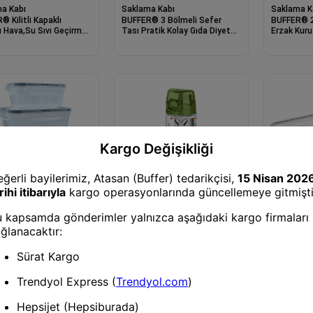
a Kabı
Saklama Kabı
Saklama K
 Kilitli Kapaklı
BUFFER® 3 Bölmeli Sefer
BUFFER® 2 
ı Hava,Su Sıvı Geçirmez
Tası Pratik Kolay Gıda Diyet
Erzak Kur
tre Erzak Saklama Kabı-
Saklama Erzak Kabı
Kutusu Kab
a Kabı
Saklama Kabı
Saklama K
® 4lü İç İçe Sızdırmaz
BUFFER® Tutma Saplı Kilitli
BUFFER® 2 
 Kilitli Kapaklı Plastik
Kendiliğinden Süzgeçli Kolay
Kilitli Kap
Saklama Kapları LC315
Taşınabilir Detoks Sporcu
Kabı LC-5
Diyet Matarası