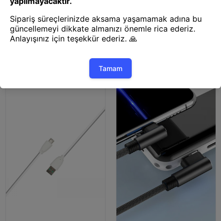
Şarj Kablosu
Şarj Kablosu
Mey İthalat® S02 Micro USB
Mey İthalat® DC01 Süper Hızlı
Kablo 1M 2.4A
Micro USB Kablo 1M 2.4A -
Beyaz