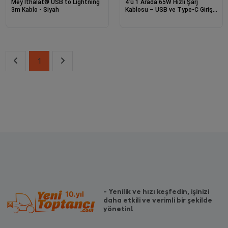
Mey İthalat® USB to Lightning
4’ü 1 Arada 65W Hızlı Şarj
3m Kablo - Siyah
Kablosu – USB ve Type-C Girişli,
Örgülü Dayanıklı
1
- Yenilik ve hızı keşfedin, işinizi
daha etkili ve verimli bir şekilde
yönetin!