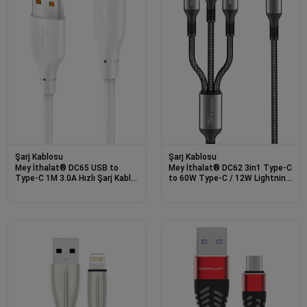
Şarj Kablosu
Şarj Kablosu
Mey İthalat® DC65 USB to
Mey İthalat® DC62 3in1 Type-C
Type-C 1M 3.0A Hızlı Şarj Kablo
to 60W Type-C / 12W Lightning
- Beyaz
/ 15W Micro 1.2M Hızlı Şarj
Kablo - Siyah