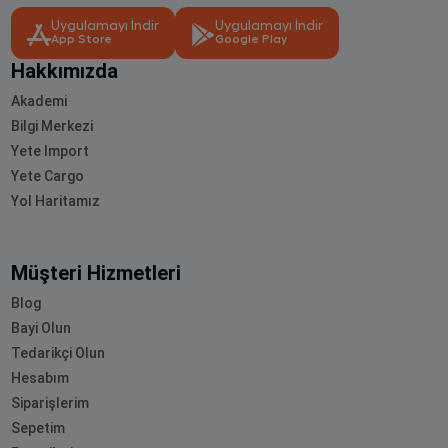
Uygulamayı İndir
Uygulamayı İndir
App Store
Google Play
Hakkımızda
Akademi
Bilgi Merkezi
Yete Import
Yete Cargo
Yol Haritamız
Müşteri Hizmetleri
Blog
Bayi Olun
Tedarikçi Olun
Hesabım
Siparişlerim
Sepetim