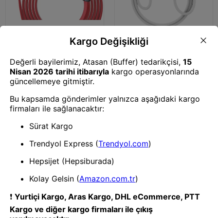
Şarj Kablosu
Şarj Kablosu
Mey İthalat® DC01 Süper Hızlı
Mey İthalat® S02 Micro USB
Micro USB Kablo 1M 2.4A -
Kablo 3M 2.4A
Kırmızı