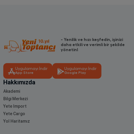
- Yenilik ve hızı keşfedin, işinizi
daha etkili ve verimli bir şekilde
yönetin!
Uygulamayı İndir
Uygulamayı İndir
App Store
Google Play
Hakkımızda
Akademi
Bilgi Merkezi
Yete Import
Yete Cargo
Yol Haritamız