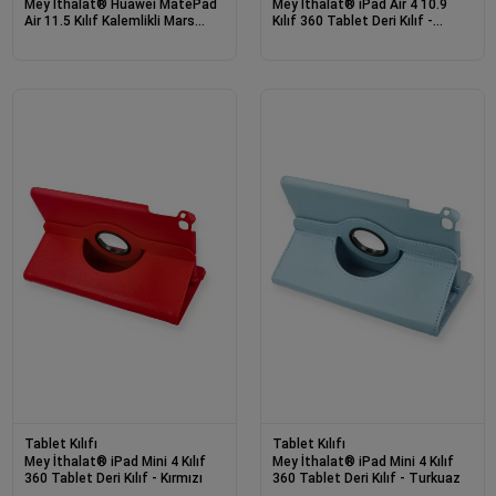
Mey İthalat® Huawei MatePad
Mey İthalat® iPad Air 4 10.9
Air 11.5 Kılıf Kalemlikli Mars
Kılıf 360 Tablet Deri Kılıf -
Tablet Kılıfı - Mürdüm
Mürdüm
Tablet Kılıfı
Tablet Kılıfı
Mey İthalat® iPad Mini 4 Kılıf
Mey İthalat® iPad Mini 4 Kılıf
360 Tablet Deri Kılıf - Kırmızı
360 Tablet Deri Kılıf - Turkuaz