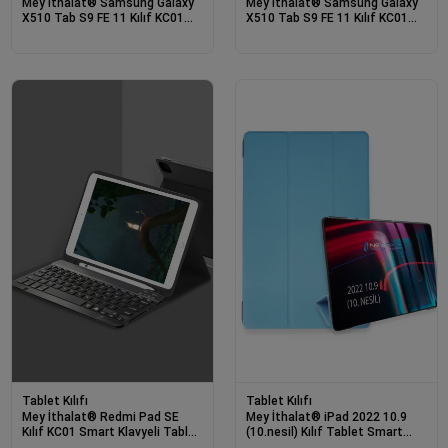
Mey İthalat® Samsung Galaxy
Mey İthalat® Samsung Galaxy
X510 Tab S9 FE 11 Kılıf KC01
X510 Tab S9 FE 11 Kılıf KC01
Smart Klavyeli Tablet Kılıfı -
Smart Klavyeli Tablet Kılıfı -
Pembe
Siyah
Tablet Kılıfı
Tablet Kılıfı
Mey İthalat® Redmi Pad SE
Mey İthalat® iPad 2022 10.9
Kılıf KC01 Smart Klavyeli Tablet
(10.nesil) Kılıf Tablet Smart
Kılıfı - Siyah
Kılıf - Açık Mavi