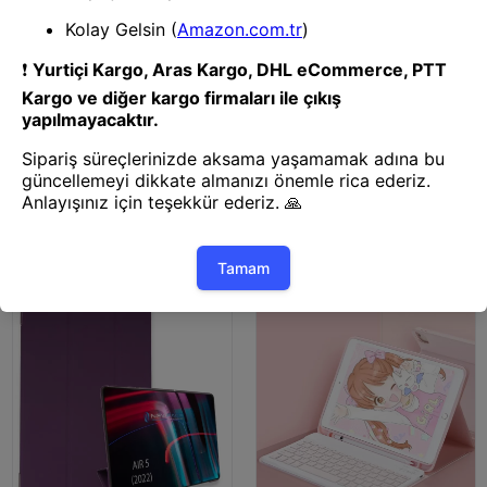
Tablet Kılıfı
Tablet Kılıfı
Mey İthalat® iPad 2022 10.9
Mey İthalat® iPad Air 5 (2022)
(10.nesil) Kılıf Tablet Smart
Kılıf Tablet Smart Kılıf -
Kılıf - Mavi
Lacivert