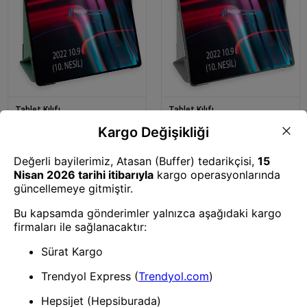
Tablet Kılıfı
Tablet Kılıfı
Mey İthalat® iPad 2022 10.9
Mey İthalat® iPad 2022 10.9
(10.nesil) Kılıf Tablet Smart
(10.nesil) Kılıf Tablet Smart
Kılıf - Koyu Yeşil
Kılıf - Gri