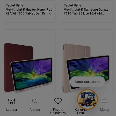
Tablet Kılıfı
Tablet Kılıfı
Mey İthalat® Huawei Honor Pad
Mey İthalat® Samsung Galaxy
X8A Kılıf 360 Tablet Deri Kılıf -
P610 Tab S6 Lite 10.4 Kılıf
Turkuaz
Kalemlikli Mars Tablet Kılıfı - Gri
Bana soru sor
✕
Ürünler
Arama
Favori
Kullanıcı
Menu
Tablet Kılıfı
Tablet Kılıfı
Ürünlerim
Profili