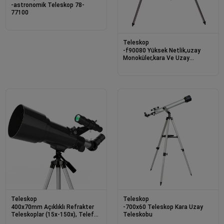
-astronomik Teleskop 78-
77100
Teleskop
-f90080 Yüksek Netlik,uzay
Monoküler,kara Ve Uzay
Teleskobu
Teleskop
Teleskop
400x70mm Açıklıklı Refrakter
-700x60 Teleskop Kara Uzay
Teleskoplar (15x-150x), Telefon
Teleskobu
Adaptörlü Reflex