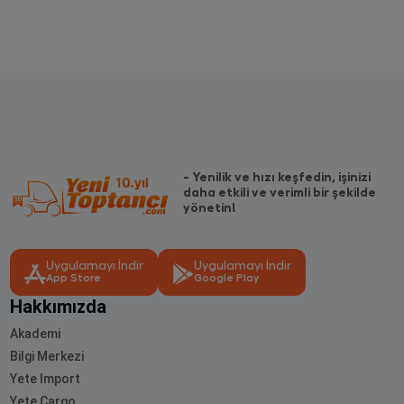
- Yenilik ve hızı keşfedin, işinizi
daha etkili ve verimli bir şekilde
yönetin!
Uygulamayı İndir
Uygulamayı İndir
App Store
Google Play
Hakkımızda
Akademi
Bilgi Merkezi
Yete Import
Yete Cargo