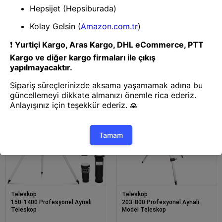
Teleskop
F900x60 Gökbilimsel Uzay
Teleskopu
Teleskop
-güçlü Az 30070 Hd
Profesyonel Astronomik
Teleskop
Teleskop
Teleskop
150-1400 Profesyonel Aynalı
203-800 Profesyonel Aynalı
Teleskop
Model Teleskop