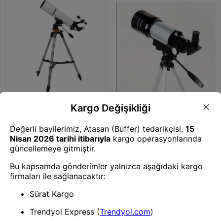
Teleskop
Teleskop
-cf50080 Yüksek Netlik
-f30070m Profesyonel Yeni
Monoküler Kara Ve Uzay
Uzay Teleskobu ,astronomik
Teleskobu
Monoküler