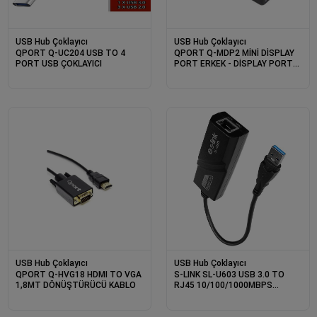
USB Hub Çoklayıcı
USB Hub Çoklayıcı
QPORT Q-UC204 USB TO 4
QPORT Q-MDP2 MİNİ DİSPLAY
PORT USB ÇOKLAYICI
PORT ERKEK - DİSPLAY PORT
DİŞİ ÇEVİRİCİ
USB Hub Çoklayıcı
USB Hub Çoklayıcı
QPORT Q-HVG18 HDMI TO VGA
S-LINK SL-U603 USB 3.0 TO
1,8MT DÖNÜŞTÜRÜCÜ KABLO
RJ45 10/100/1000MBPS
GIGABIT ETHERNET
DÖNÜŞTÜRÜCÜ