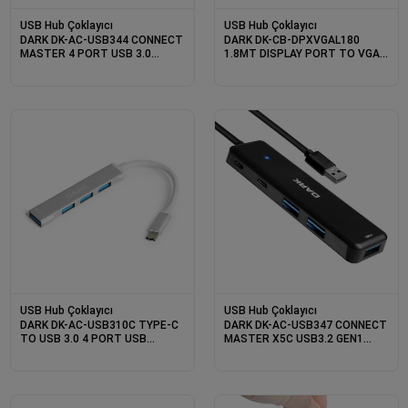
USB Hub Çoklayıcı
USB Hub Çoklayıcı
DARK DK-AC-USB344 CONNECT
DARK DK-CB-DPXVGAL180
MASTER 4 PORT USB 3.0
1.8MT DISPLAY PORT TO VGA
ÇOKLAYICI
DÖNÜŞTÜRÜCÜ KABLO
USB Hub Çoklayıcı
USB Hub Çoklayıcı
DARK DK-AC-USB310C TYPE-C
DARK DK-AC-USB347 CONNECT
TO USB 3.0 4 PORT USB
MASTER X5C USB3.2 GEN1
ÇOKLAYICI
GİRİŞ USB ÇIKIŞ USB TYPE-C