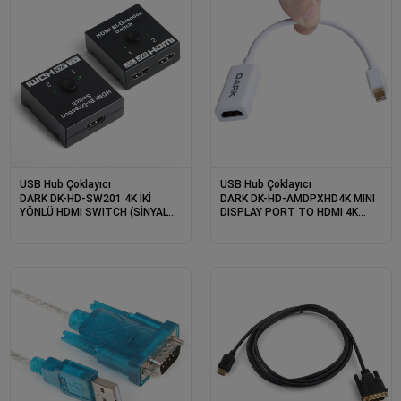
USB Hub Çoklayıcı
USB Hub Çoklayıcı
DARK DK-HD-SW201 4K İKİ
DARK DK-HD-AMDPXHD4K MINI
YÖNLÜ HDMI SWITCH (SİNYAL
DISPLAY PORT TO HDMI 4K
SEÇİCİ)
DESTEKLİ AKTİF
DÖNÜŞTÜRÜCÜ