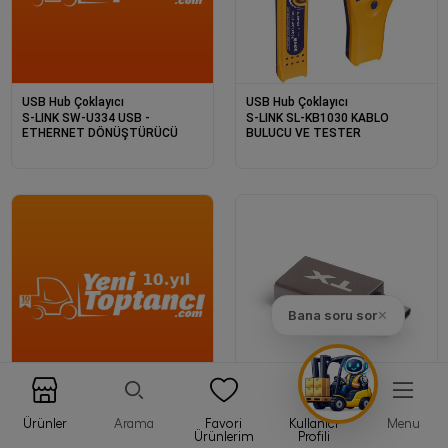
USB Hub Çoklayıcı
USB Hub Çoklayıcı
S-LINK SW-U334 USB -
S-LINK SL-KB1030 KABLO
ETHERNET DÖNÜŞTÜRÜCÜ
BULUCU VE TESTER
Bana soru sor
✕
USB Hub Çoklayıcı
USB Hub Çoklayıcı
Ürünler
Arama
Favori
Kullanıcı
Menu
HYTECH HY-HV35 HDMI TO VGA
TX TX-AC-U01 TYPE-C TO USB
Ürünlerim
Profili
ÇEVİRİCİ + AUTO ÇEVİRİCİ
3.0 DÖNÜŞTÜRÜCÜ