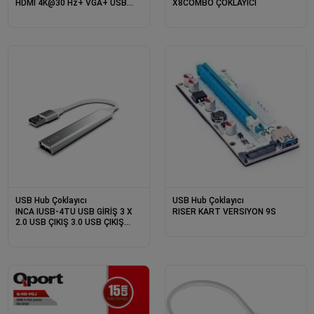
HDMI 4K@30 Hz+ VGA+ USB
X8COMBO ÇOKLAYICI
3.0+PD 100W ALUMINYUM KASA
ÇOKLAYICI
USB Hub Çoklayıcı
USB Hub Çoklayıcı
INCA IUSB-4TU USB GİRİŞ 3 X
RISER KART VERSIYON 9S
2.0 USB ÇIKIŞ 3.0 USB ÇIKIŞ
ÇOKLAYICI