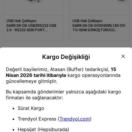
USB Hub Çoklayıcı
USB Hub Çoklayıcı
DARK DK-CB-USB2RS232 USB
DARK DK-CB-DVIXHDMIL180 DVI
2.0 - RS232 SERİ PORT
TO HDMI DÖNÜŞTÜRÜCÜ
DÖNÜŞTÜRÜCÜ KABLO
KABLO 1.8MT
USB Hub Çoklayıcı
USB Hub Çoklayıcı
DARK DK-CB-USB3MICROB 1MT
DARK DK-AC-U31X40 TYPE-C 8
USB 3.0 MICRO B ŞARJ DATA
IN 1 LAN, HDMI, USB/C,
HDD KABLOSU
USB3.0/2.0, P