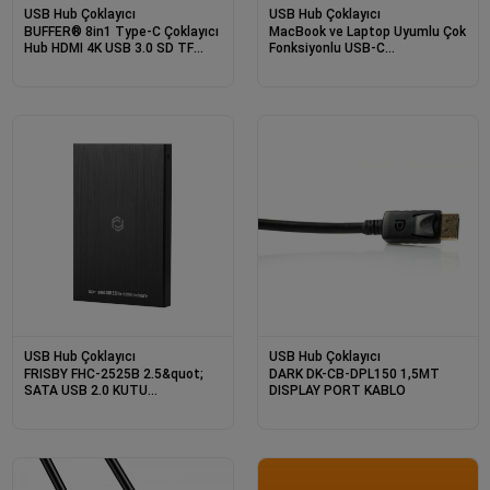
USB Hub Çoklayıcı
USB Hub Çoklayıcı
BUFFER® 8in1 Type-C Çoklayıcı
MacBook ve Laptop Uyumlu Çok
Hub HDMI 4K USB 3.0 SD TF
Fonksiyonlu USB-C
Kart RJ45 Ethernet
Dönüştürücü - Alüminyum
Dönüştürücü Adaptör
Gövdeli Hub
USB Hub Çoklayıcı
USB Hub Çoklayıcı
FRISBY FHC-2525B 2.5&quot;
DARK DK-CB-DPL150 1,5MT
SATA USB 2.0 KUTU
DISPLAY PORT KABLO
ALÜMİNYUM SİYAH