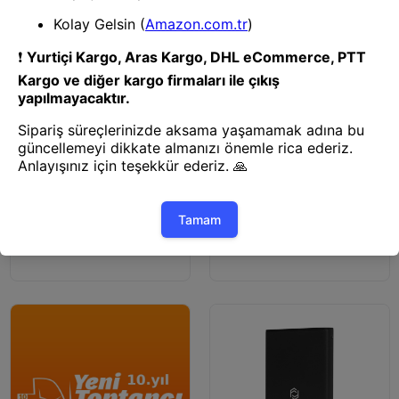
USB Hub Çoklayıcı
USB Hub Çoklayıcı
DARK DK-AC-U31X46 5İ 1 USB
Everest EVERLINK ESW-515G 5
3.1 TYPE-C TO ETHERNET /
Port 10/100/1000Mbps Gigabit
HDMI / USB 65W PORT
Ethernet Masaüstü Ethernet
ÇOKLAYICI HUB
Switch Hub