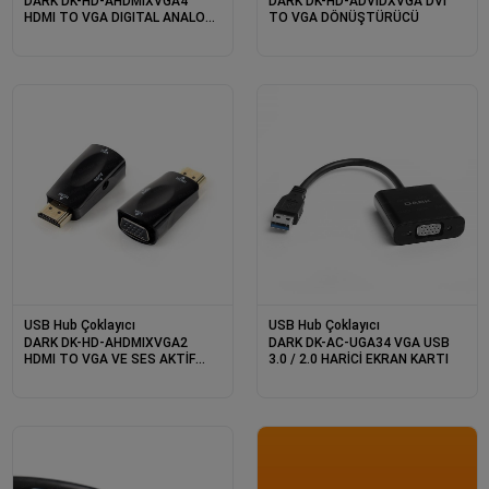
DARK DK-HD-AHDMIXVGA4
DARK DK-HD-ADVIDXVGA DVI
HDMI TO VGA DIGITAL ANALOG
TO VGA DÖNÜŞTÜRÜCÜ
MONİTÖR DÖNÜŞTÜRÜCÜ
USB Hub Çoklayıcı
USB Hub Çoklayıcı
DARK DK-HD-AHDMIXVGA2
DARK DK-AC-UGA34 VGA USB
HDMI TO VGA VE SES AKTİF
3.0 / 2.0 HARİCİ EKRAN KARTI
DİJİTAL ANALOG
DÖNÜŞTÜRÜCÜ