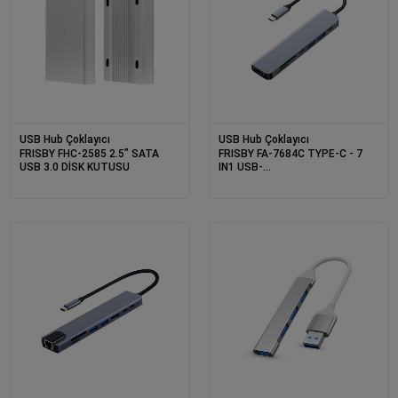
USB Hub Çoklayıcı
USB Hub Çoklayıcı
FRISBY FHC-2585 2.5” SATA
FRISBY FA-7684C TYPE-C - 7
USB 3.0 DİSK KUTUSU
IN1 USB-
C+HDMI+SD/TF+USB3.0+PD+USB-
C