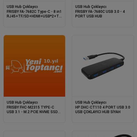
USB Hub Çoklayıcı
USB Hub Çoklayıcı
FRISBY FA-7682C Type-C - 8 in1
FRISBY FA-7680C USB 3.0 - 4
RJ45+TF/SD+HDMI+USB*2+Type-
PORT USB HUB
C+PD
USB Hub Çoklayıcı
USB Hub Çoklayıcı
FRISBY FHC-M2315 TYPE-C
HP DHC-CT110 4 PORT USB 3.0
USB 3.1 - M.2 PCIE NVME SSD
USB ÇOKLAYICI HUB SİYAH
ALÜMİNYUM DİSK KUTUSU