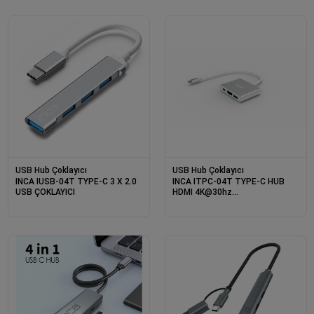
USB Hub Çoklayıcı
USB Hub Çoklayıcı
INCA IUSB-04T TYPE-C 3 X 2.0
INCA ITPC-04T TYPE-C HUB
USB ÇOKLAYICI
HDMI 4K@30hz
USB3.0+PD100W