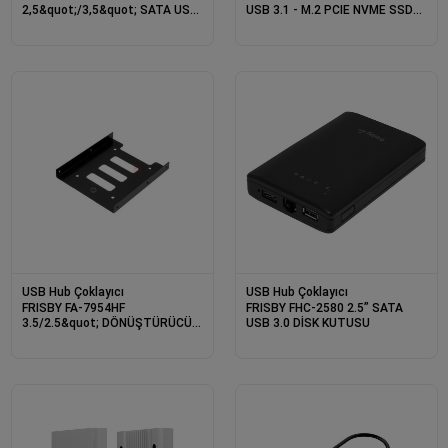
2,5&quot;/3,5&quot; SATA USB
USB 3.1 - M.2 PCIE NVME SSD
3.0 DOCKING STATION
ALÜMİNYUM DİSK KUTUSU
USB Hub Çoklayıcı
USB Hub Çoklayıcı
FRISBY FA-7954HF
FRISBY FHC-2580 2.5” SATA
3.5/2.5&quot; DÖNÜŞTÜRÜCÜ
USB 3.0 DİSK KUTUSU
KIZAK