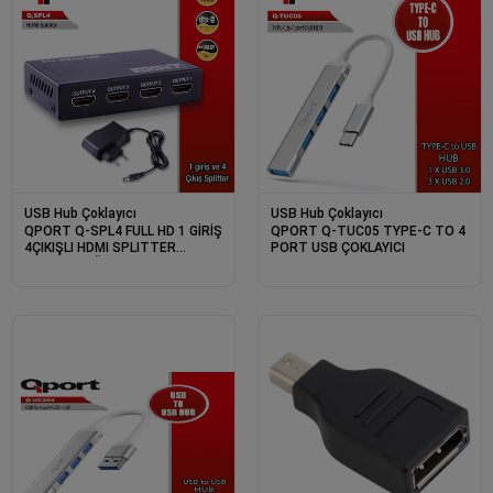
USB Hub Çoklayıcı
USB Hub Çoklayıcı
QPORT Q-SPL4 FULL HD 1 GİRİŞ
QPORT Q-TUC05 TYPE-C TO 4
4ÇIKIŞLI HDMI SPLITTER
PORT USB ÇOKLAYICI
(SİNYAL ÇOĞALTICI)