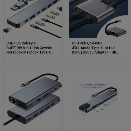
USB Hub Çoklayıcı
USB Hub Çoklayıcı
BUFFER® 8 in 1 Usb Çevirici
4’ü 1 Arada Type-C to Hub
Notebook Macbook Type-C
Dönüştürücü Adaptör – 4K
Uyumlu Görüntü Aktarıcı Hub
Ultra HD HDMI & VGA Görüntü
Aktarımı, PD Hızlı Şarj Destekli,
USB Çoklayıcı