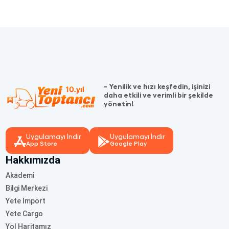
- Yenilik ve hızı keşfedin, işinizi
daha etkili ve verimli bir şekilde
yönetin!
Uygulamayı İndir
Uygulamayı İndir
App Store
Google Play
Hakkımızda
Akademi
Bilgi Merkezi
Yete Import
Yete Cargo
Yol Haritamız