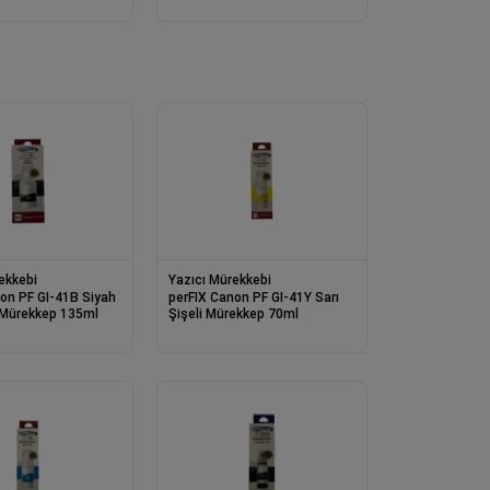
ekkebi
Yazıcı Mürekkebi
B Siyah
perFIX Canon PF GI-41Y Sarı
Dye Şişeli Mürekkep 135ml
Şişeli Mürekkep 70ml