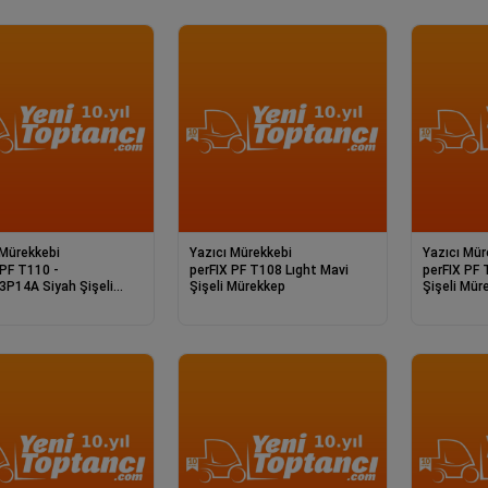
 Mürekkebi
Yazıcı Mürekkebi
Yazıcı Mür
 PF T110 -
perFIX PF T108 Lıght Mavi
perFIX PF T108 Lıgh
P14A Siyah Şişeli
Şişeli Mürekkep
Şişeli Mür
Mürekkep (127 ml)