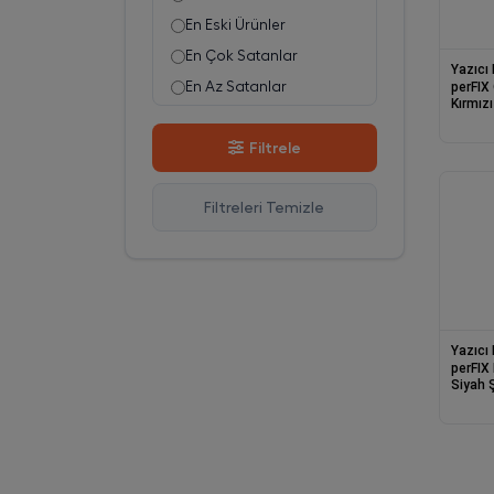
En Eski Ürünler
En Çok Satanlar
Yazıcı
perFIX Cano
En Az Satanlar
Stok Azalan
Filtrele
Stok Artan
En Çok Görüntülenen
Filtreleri Temizle
En Çok Favorilenen
İsim A-Z
İsim Z-A
Yazıcı
perFIX P
Siyah 
)