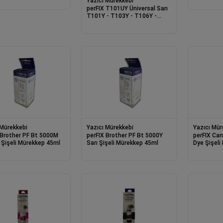
Yazıcı Mürekkebi
perFIX T101UY Üniversal Sarı
T101Y - T103Y - T106Y -
T112Y Sarı Şişe
 Mürekkebi
Yazıcı Mürekkebi
Yazıcı Mür
 Brother PF Bt 5000M
perFIX Brother PF Bt 5000Y
perFIX Canon PF GI-41
Kırmızı Şişeli Mürekkep 45ml
Sarı Şişeli Mürekkep 45ml