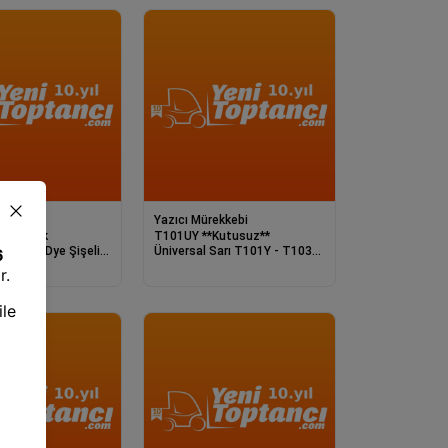
ekkebi
Yazıcı Mürekkebi
T 5000Bk
T101UY **Kutusuz**
iyah Dye Şişeli
Üniversal Sarı T101Y - T103Y
135ml
- T106Y - T112Y Sa