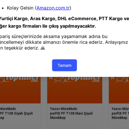
 Mürekkebi
Yazıcı Mürekkebi
Yazıcı Mür
suz**
T101UC **Kutusuz**
T101UB **Kutusuz**
sal Kırmızı T101M -
Üniversal Mavi T101C -
Üniversal Siyah T101Bk -
 - T106M - T112M
T103C - T106C - T112C Mav
T103Bk - 
 Mürekkebi
Yazıcı Mürekkebi
Yazıcı Mür
08 Siyah Şişeli
perFIX PF T108 Mavi Şişeli
perFIX PF T108 Kırm
kep
Mürekkep
Mürekkep