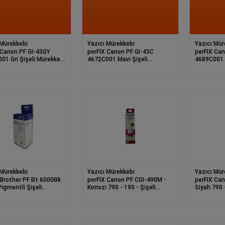
 Mürekkebi
Yazıcı Mürekkebi
Yazıcı Mür
n PF GI-43GY
perFIX Canon PF GI-43C
perFIX Canon PF G
işeli Mürekkep
4672C001 Mavi Şişeli
4689C001 S
Mürekkep 8K
Mü
 Mürekkebi
Yazıcı Mürekkebi
Yazıcı Mür
 Brother PF Bt 6000Bk
perFIX Canon PF CGI-490M -
perFIX Canon PF CGI-4
mentli Şişeli
Kırmızı 790 - 190 - Şişeli
Siyah 790 - 1
ep 135ml
Mürekkep 70ml
Mürekkep 