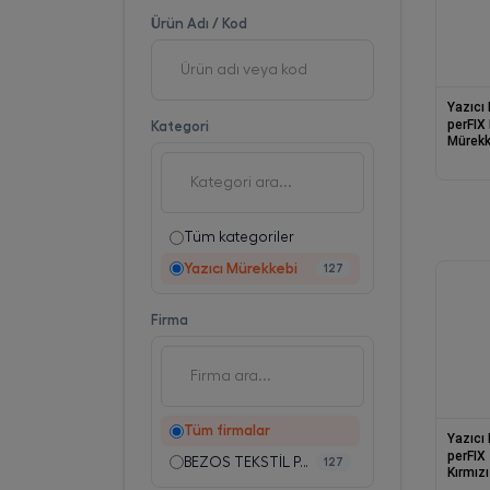
Ürün Adı / Kod
Yazıcı
perFIX PF T
Kategori
Mürekk
Tüm kategoriler
Yazıcı Mürekkebi
127
Firma
Tüm firmalar
Yazıcı
perFIX T101UM Üniversal
BEZOS TEKSTİL PAZ.SAN.TİC.LTD.ŞTİ.
127
Kırmız
T106M 