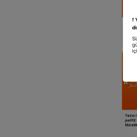
Yazıcı
T101UM **Kutu
Üniver
T103M
Yazıcı
perFIX PF T1
Mürek