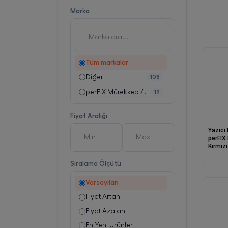
Marka
Tüm markalar
Diğer
108
perFIX Mürekkep / pe
19
Fiyat Aralığı
Yazıcı
perFIX
Sıralama Ölçütü
Varsayılan
Fiyat Artan
Fiyat Azalan
En Yeni Ürünler