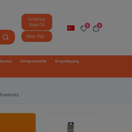
r
Ücretsiz
Bayi Ol
0
0
Giriş Yap
larımız
Entegrasyonlar
Dropshipping
Mürekkebi