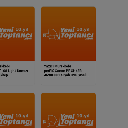
ekkebi
Yazıcı Mürekkebi
t Kırmızı
perFIX Canon PF GI-43B
ekkep
4698C001 Siyah Dye Şişeli
Mürekkep 3.7K