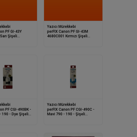
ekkebi
Yazıcı Mürekkebi
I-43Y
perFIX Canon PF GI-43M
arı Şişeli
4680C001 Kırmızı Şişeli
rekkep 8K
Mürekkep 8K
ekkebi
Yazıcı Mürekkebi
90BK -
perFIX Canon PF CGI-490C -
90 - Dye Şişeli
Mavi 790 - 190 - Şişeli
13
Mürekkep 70ml