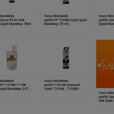
 Mürekkebi
Yazıcı Mürekkebi
Yazıcı Mür
n PF GI-41M
perFIX PF T103BK Siyah Şişeli
perFIX Canon PF GI-41
Kırmızı Şişeli Mürekkep 70ml
Mürekkep (70 ml )
Şişeli
 Mürekkebi
Yazıcı Mürekkebi
F T101BK T110B
perFIX T101UB Üniversal
Şişeli Mürekkep (127 ml
Siyah T101Bk - T103Bk -
T106Bk - T112Bk Siy
Yazıcı Mür
perFIX Canon PF GI-46
56B Siyah Dye 
Mürekkep 