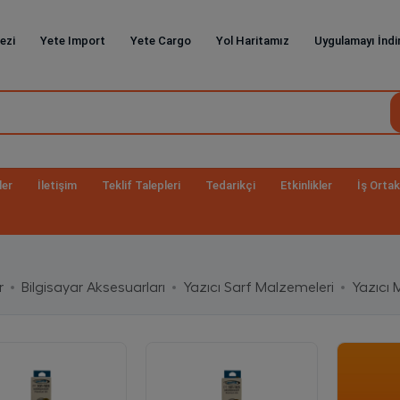
ezi
Yete Import
Yete Cargo
Yol Haritamız
Uygulamayı İndi
ler
İletişim
Teklif Talepleri
Tedarikçi
Etkinlikler
İş Ortak
r
Bilgisayar Aksesuarları
Yazıcı Sarf Malzemeleri
Yazıcı 