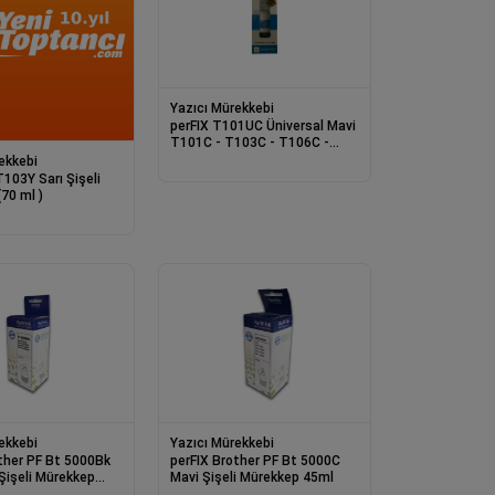
Yazıcı Mürekkebi
perFIX T101UC Üniversal Mavi
T101C - T103C - T106C -
T112C Mavi Şişel
ekkebi
arı Şişeli
70 ml )
ekkebi
Yazıcı Mürekkebi
ther PF Bt 5000Bk
perFIX Brother PF Bt 5000C
Mavi Şişeli Mürekkep 45ml