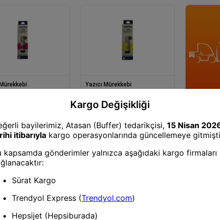
 Mürekkebi
Yazıcı Mürekkebi
 PF T6643 - 6733
perFIX PF T6644 - 6734 Sarı
 Şişeli Mürekkep (70 ml
Şişeli Mürekkep (70 ml )
Yazıcı Mür
Brother B
**Kutusuz** S
Mürekkep 