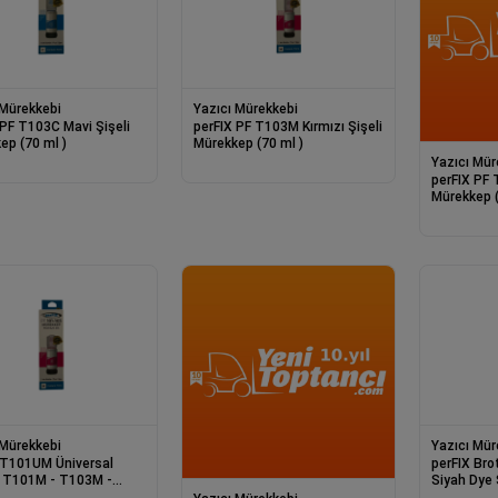
 Mürekkebi
Yazıcı Mürekkebi
103C Mavi Şişeli
perFIX PF T103M Kırmızı Şişeli
ep (70 ml )
Mürekkep (70 ml )
Yazıcı Mür
perFIX PF T103Y S
Mürekkep (
 Mürekkebi
Yazıcı Mür
perFIX Bro
ı T101M - T103M -
Siyah Dye Şişeli Mürekkep
- T112M Kırmızı
135ml