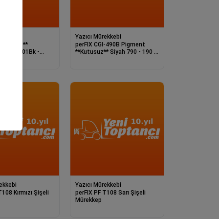
ekkebi
Yazıcı Mürekkebi
perFIX CGI-490B Pigment
**Kutusuz** Siyah 790 - 190 -
T106Bk - T11
Şişeli Mürekke
ekkebi
Yazıcı Mürekkebi
ızı Şişeli
perFIX PF T108 Sarı Şişeli
Mürekkep