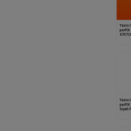
Yazıcı
perFIX Cano
4707C001 Gri Ş
8K
Yazıcı
perFIX
Siyah Pig
Mürekk