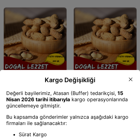
Yer Fıstığı
Yer Fıstığı
Mey İthalat® FISTIK KABUKLU
Mey İthalat® FISTIK KABUKLU
250 GR
500 GR