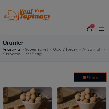
0
Ürünler
Anasayfa
Süpermarket
Gıda & İçecek
Atıştırmalık
Kuruyemiş
Yer Fıstığı
Filtrele