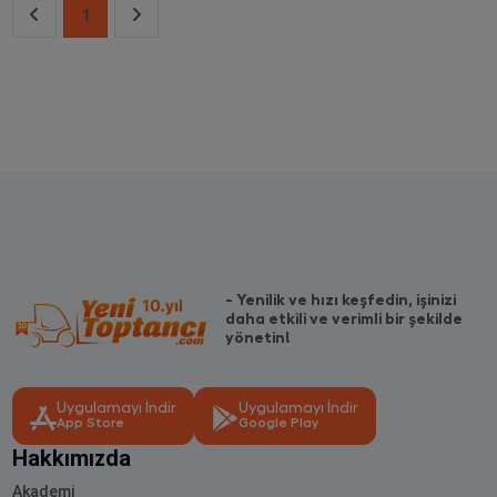
1
- Yenilik ve hızı keşfedin, işinizi
daha etkili ve verimli bir şekilde
yönetin!
Uygulamayı İndir
Uygulamayı İndir
App Store
Google Play
Hakkımızda
Akademi