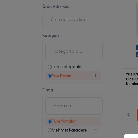
Ürün Adı / Kod
Kategori
Tüm kategoriler
Yüz Kr
Yüz Kremi
3
Cica K
Nemlend
Bakım 
Firma
Care 5
Tüm firmalar
Mehmet Karadere
3