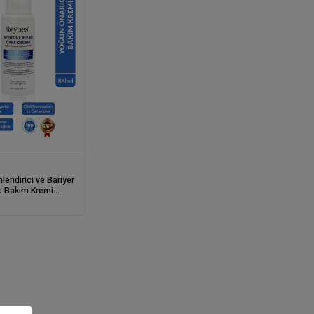
endirici ve Bariyer
lt Bakım Kremi
Repair Care 100ml