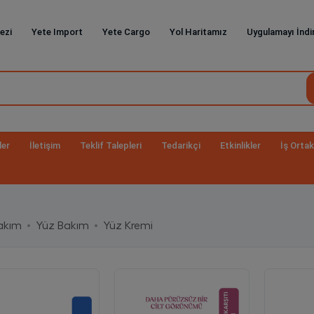
ezi
Yete Import
Yete Cargo
Yol Haritamız
Uygulamayı İndi
ler
İletişim
Teklif Talepleri
Tedarikçi
Etkinlikler
İş Ortak
Bakım
Yüz Bakım
Yüz Kremi