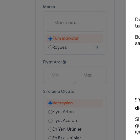
Marka
Tüm markalar
Royues
3
Fiyat Aralığı
Sıralama Ölçütü
Varsayılan
Fiyat Artan
Fiyat Azalan
En Yeni Ürünler
En Eski Ürünler