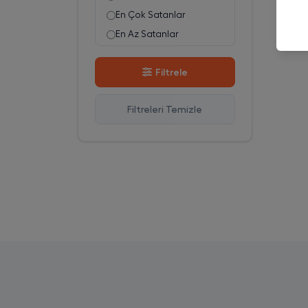
En Çok Satanlar
En Az Satanlar
Stok Azalan
Filtrele
Stok Artan
En Çok Görüntülenen
Filtreleri Temizle
En Çok Favorilenen
İsim A-Z
İsim Z-A