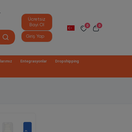
r
Ücretsiz
Bayi Ol
0
0
Giriş Yap
larımız
Entegrasyonlar
Dropshipping