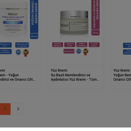
emi
Yüz Kremi
Yüz Kremi
rem - Yoğun
Su Bazlı Nemlendirici ve
Yoğun Neml
irici ve Onarıcı Cilt
Aydınlatıcı Yüz Kremi - Tüm
Onarıcı Ci
Kremi Intensive Repair
Cilt Tipleri İçin Collagen
Intensive 
00ml
Cream 50ml
1