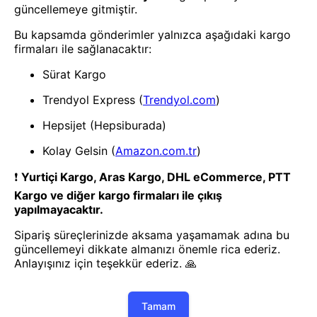
- Yenilik ve hızı keşfedin, işinizi
daha etkili ve verimli bir şekilde
yönetin!
Uygulamayı İndir
Uygulamayı İndir
App Store
Google Play
Hakkımızda
Akademi
Bilgi Merkezi
Yete Import
Yete Cargo
Yol Haritamız
Müşteri Hizmetleri
Blog