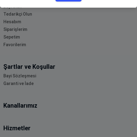
Bayi Olun
Tedarikçi Olun
Hesabım
Siparişlerim
Sepetim
Favorilerim
Şartlar ve Koşullar
Bayi Sözleşmesi
Garanti ve İade
Kanallarımız
Hizmetler