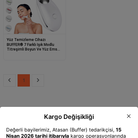
Yüz Temizleme Cihazı
BUFFER® 7 Farklı Işık Modlu
Titreşimli Boyun Ve Yüz Ems
Güzellik Cihazı
1