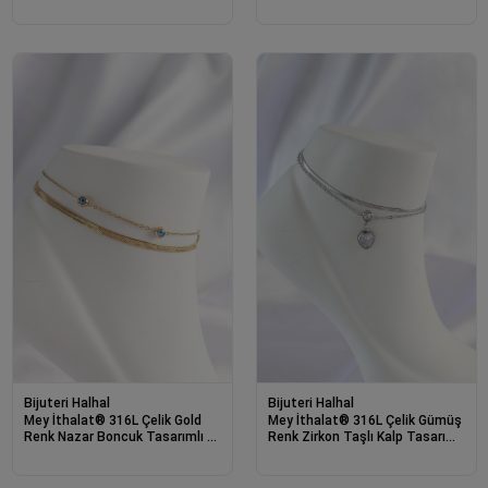
Figür Yıldız Detay Kadın Halhal
Halhal
Bijuteri Halhal
Bijuteri Halhal
Mey İthalat® 316L Çelik Gold
Mey İthalat® 316L Çelik Gümüş
Renk Nazar Boncuk Tasarımlı 2li
Renk Zirkon Taşlı Kalp Tasarımlı
Halhal
2li Halhal