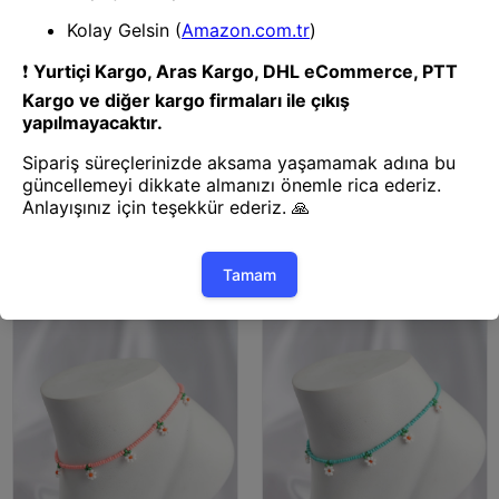
Bijuteri Halhal
Bijuteri Halhal
Mey İthalat® Beyaz İnci
Mey İthalat® Buz Mavisi Renk
İstiridyeli Model Halhal
Boncuklu Papatya Motifli Halhal