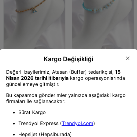
Bijuteri Halhal
Bijuteri Halhal
Mey İthalat® Kahverengi Miyuki
Mey İthalat® Turkuaz Renk
Boncuklu Balık Kuyruğu Motifli
Boncuklu Doğaltaş Görünümlü
Halhal
Halhal