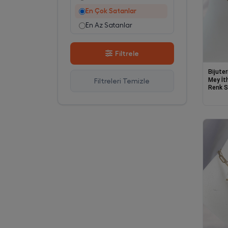
En Çok Satanlar
En Az Satanlar
Stok Azalan
Filtrele
Stok Artan
En Çok Görüntülenen
Bijuter
Mey İt
Filtreleri Temizle
En Çok Favorilenen
Renk S
Figür Y
İsim A-Z
İsim Z-A