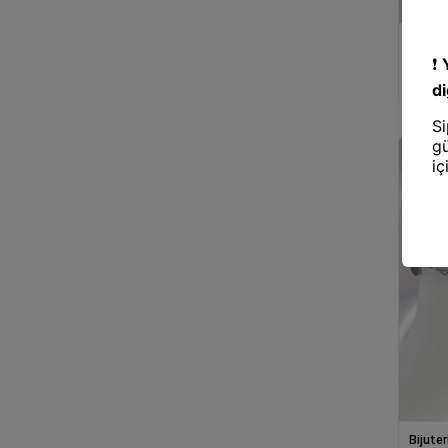
Bijuter
Mey İt
Gümüş 
Tasarı
Bijuter