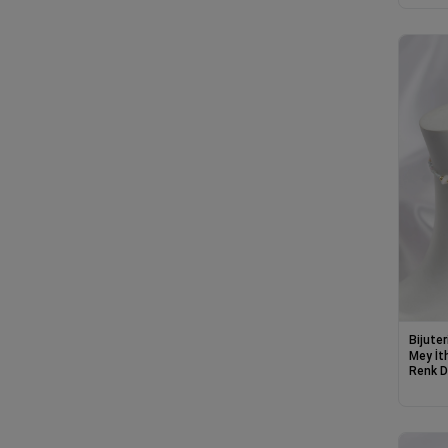
Bijuter
Mey İt
Renk De
Halhal