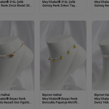
halat® 316L Çelik
Mey İthalat® 316L Çelik
Mey İthala
Renk Zincir Model 3D
Gümüş Renk Zirkon Taş
Gümüş Renk
eyaz Kalp Figür Kadın
Detay Kalpli Halhal
Tasarımlı 2
i Halhal
Bijuteri Halhal
Bijuteri Ha
halat® Beyaz Renk
Mey İthalat® Beyaz Renk
Mey İthal
lu Nazarlı Göz Figürlü
Boncuklu Papatya Motifli
Deniz Yıldı
Halhal