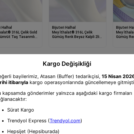
i Halhal
Bijuteri Halhal
Bijuteri Ha
halat® 316L Çelik Gold
Mey İthalat® 316L Çelik
Mey İthala
ümrüt Taş Tasarımlı
Gümüş Renk Beyaz Kalpli 2li
Gümüş Renk
Halhal
Halhal