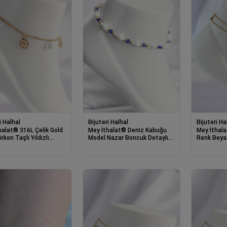
i Halhal
Bijuteri Halhal
Bijuteri Ha
halat® 316L Çelik Gold
Mey İthalat® Deniz Kabuğu
Mey İthala
rkon Taşlı Yıldızlı
Model Nazar Boncuk Detaylı
Renk Beyaz
Halhal