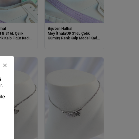
lhal
Bijuteri Halhal
t® 316L Çelik
Mey İthalat® 316L Çelik
 Kalp Figür Kadın
Gümüş Renk Kalp Model Kadın
Halhal