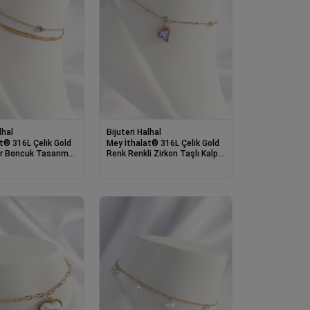
lhal
Bijuteri Halhal
t® 316L Çelik Gold
Mey İthalat® 316L Çelik Gold
r Boncuk Tasarımlı
Renk Renkli Zirkon Taşlı Kalp
Halhal