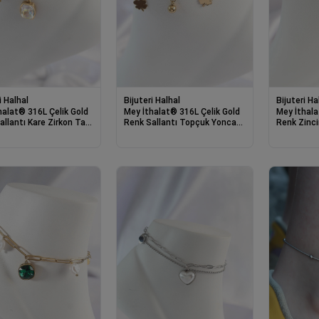
i Halhal
Bijuteri Halhal
Bijuteri Ha
halat® 316L Çelik Gold
Mey İthalat® 316L Çelik Gold
Mey İthala
allantı Kare Zirkon Taş
Renk Sallantı Topçuk Yonca
Renk Zinci
ıldız Detay Kadın Halhal
Model Kadın Halhal
Model Kadı