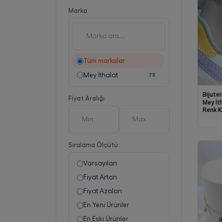
Marka
Tüm markalar
Mey İthalat
78
Bijuter
Fiyat Aralığı
Mey İt
Renk K
Sıralama Ölçütü
Varsayılan
Fiyat Artan
Fiyat Azalan
En Yeni Ürünler
En Eski Ürünler