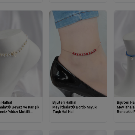
i Halhal
Bijuteri Halhal
Bijuteri Ha
halat® Beyaz ve Karışık
Mey İthalat® Bordo Miyuki
Mey İthal
niz Yıldızı Motifli
Taşlı Hal Hal
Boncuklu P
Halhal