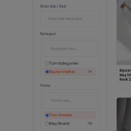
Ürün Adı / Kod
Kategori
Tüm kategoriler
Bijuter
Bijuteri Halhal
78
Mey İt
Renk Zi
Halhal
Firma
Tüm firmalar
Mey İthalat
78