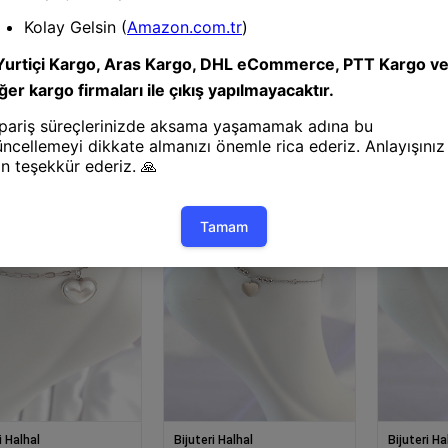
i Halhal
Bijuteri Halhal
Bijuteri Ha
halat® 316L Çelik
Mey İthalat® 316L Çelik
Mey İthala
Renk Minimal Kelebek
Gümüş Renk Nazar Boncuk
Gümüş Ren
mlı Halhal
Tasarımlı 2li Halhal
Model Kadı
i Halhal
Bijuteri Halhal
Bijuteri Ha