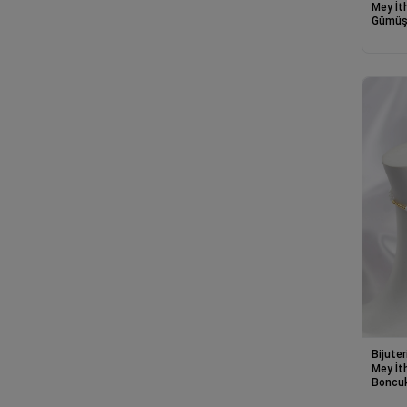
Mey İt
Gümüş 
Kalp B
HalHal
Bijuter
Mey İt
Boncuk
Halhal