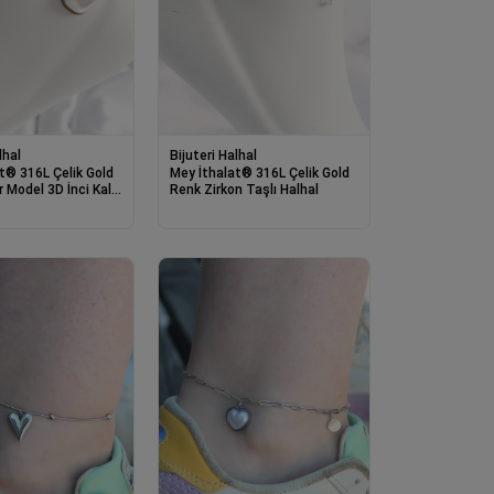
lhal
Bijuteri Halhal
t® 316L Çelik Gold
Mey İthalat® 316L Çelik Gold
r Model 3D İnci Kalp
Renk Zirkon Taşlı Halhal
n HalHal