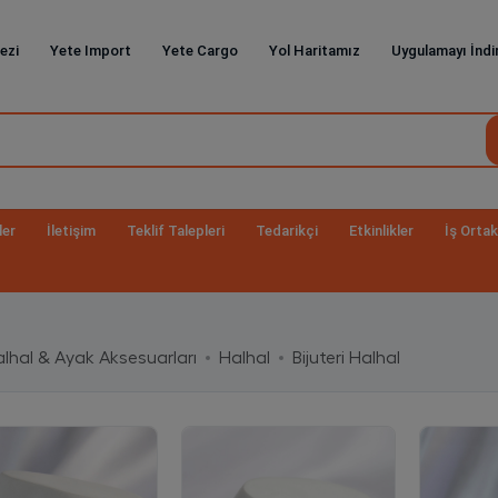
ezi
Yete Import
Yete Cargo
Yol Haritamız
Uygulamayı İndi
ler
İletişim
Teklif Talepleri
Tedarikçi
Etkinlikler
İş Ortak
lhal & Ayak Aksesuarları
Halhal
Bijuteri Halhal