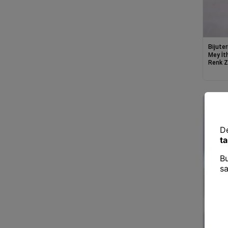
Bijuter
Mey İt
Renk Z
Halhal