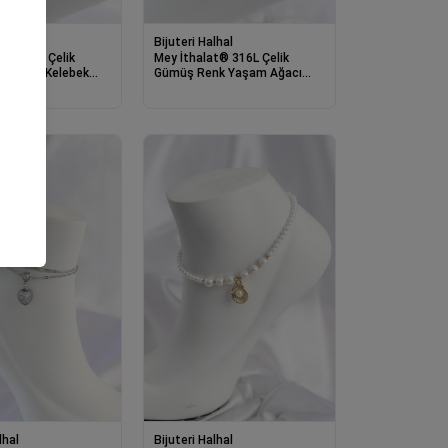
lhal
Bijuteri Halhal
t® 316L Çelik
Mey İthalat® 316L Çelik
k Simli Kelebek
Gümüş Renk Yaşam Ağacı
n Halhal
Model Kadın Halhal
lhal
Bijuteri Halhal