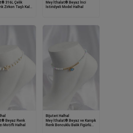
t® 316L Çelik
Mey İthalat® Beyaz İnci
 Zirkon Taşlı Kalp
İstiridyeli Model Halhal
li Halhal
lhal
Bijuteri Halhal
at® Beyaz Renk
Mey İthalat® Beyaz ve Karışık
zı Motifli Halhal
Renk Boncuklu Balık Figürlü
Halhal