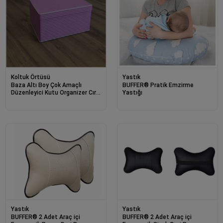
Koltuk Örtüsü
Yastık
Baza Altı Boy Çok Amaçlı
BUFFER® Pratik Emzirme
Düzenleyici Kutu Organizer Cırt
Yastığı
Cırtlı Hurç 19cm X 40cm X
50cm (10 Adet)
Yastık
Yastık
BUFFER® 2 Adet Araç içi
BUFFER® 2 Adet Araç içi