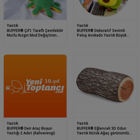
Yastık
Yastık
BUFFER® Çift Taraflı Çevrilebilir
BUFFER® Dekoratif Sevimli
Mutlu Kızgın Mod Değiştiren
Peluş Avokado Yastık Büyük
Sevimli Ahtapot Yastık Peluş
Boy
Yastık
Yastık
BUFFER® Deri Araç Boyun
BUFFER® Eğlenceli 3D Odun
Yastığı 2 Adet (Kahverengi)
Yastık Kütük Ağaç görünümlü
Dekoratif Minder