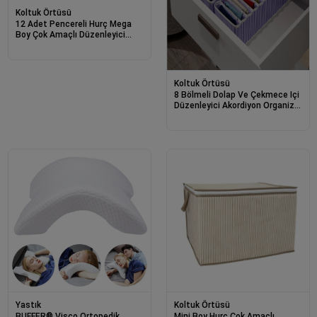
Koltuk Örtüsü
12 Adet Pencereli Hurç Mega
Boy Çok Amaçlı Düzenleyici
40x40x75 Cm 0256
Koltuk Örtüsü
8 Bölmeli Dolap Ve Çekmece Içi
Düzenleyici Akordiyon Organizer
L-00517 (1 Adet)
Yastık
Koltuk Örtüsü
BUFFER® Visco Ortopedik
Mini Boy Hurç Çok Amaçlı