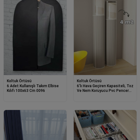
Koltuk Örtüsü
Koltuk Örtüsü
6 Adet Kullanışlı Takım Elbise
6’lı Hava Geçiren Kapasiteli, Toz
Kılıfı 100x63 Cm 0096
Ve Nem Koruyucu Pvc Pencereli
Halı Kılıfı Hurcu – 4 M²