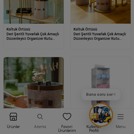
Koltuk Örtüsü
Koltuk Örtüsü
Deri Şeritli Yuvarlak Çok Amaçlı
Deri Şeritli Yuvarlak Çok Amaçlı
Düzenleyici Organizer Kutu
Düzenleyici Organizer Kutu
Keçe Sepet (maxi) 03815
Keçe Sepet (mega) 03877
Bana soru sor
✕
Koltuk Örtüsü
Ürünler
Arama
Favori
Kullanıcı
Menu
Dolap İçi Düzenleyici
Ürünlerim
Profili
Katlanabilir Çok Amaçlı 4