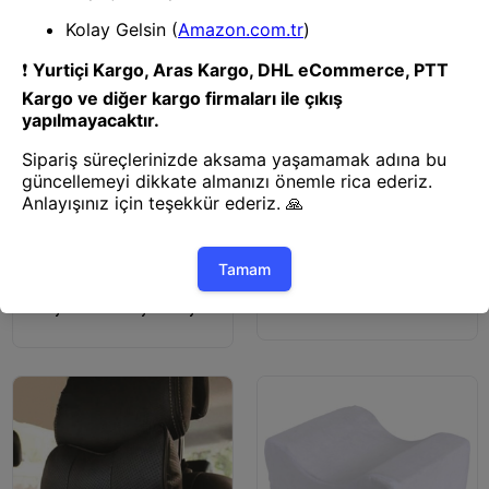
Yastık
Yastık
BUFFER® Araç Araba Oto
BUFFER® Araba Oto Koltuk
Koltuk Emniyet Kemeri Seyahat
Emniyet Kemeri Seyahat Uyku
Uyku Pedi Yastığı
Pedi Yastığı Pembe