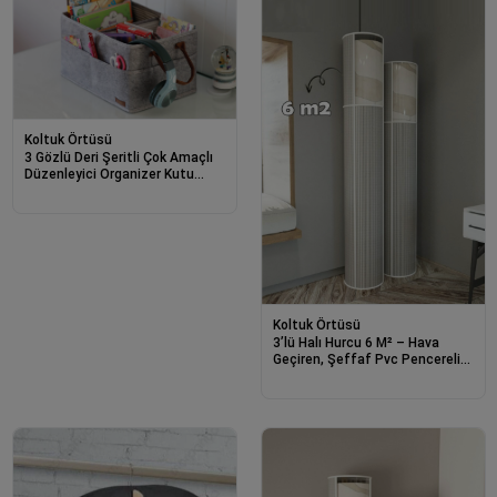
Koltuk Örtüsü
3 Gözlü Deri Şeritli Çok Amaçlı
Düzenleyici Organizer Kutu
Keçe Sepet 03860
Koltuk Örtüsü
3’lü Halı Hurcu 6 M² – Hava
Geçiren, Şeffaf Pvc Pencereli
Ve Toz Nen Korumalı