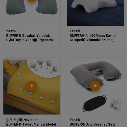
Yastık
Yastık
BUFFER® Seyahat Yolculuk
BUFFER® % 100 Visco Kavisli
Uyku Boyun Yastığı Ergonomik
Ortopedik Yıkanabilir Kumaş
Ortopedik Yastık
Kılıflı Bel Boyun Bacak Ağrıları
İçin Yastık
Çift Kişilik Nevresim
Yastık
BUFFER® 4 Adet Mantar Model
BUFFER® Üçlü Seyahat Seti