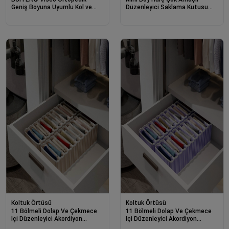
Geniş Boyuna Uyumlu Kol ve
Düzenleyici Saklama Kutusu
Bacak Destekli Yumuşak Kavisli
40x30x45 Cm
Baş Yastığı
Koltuk Örtüsü
Koltuk Örtüsü
11 Bölmeli Dolap Ve Çekmece
11 Bölmeli Dolap Ve Çekmece
Içi Düzenleyici Akordiyon
Içi Düzenleyici Akordiyon
Organizer M-00500 (1 Adet)
Organizer M-00500 (3 Adet)