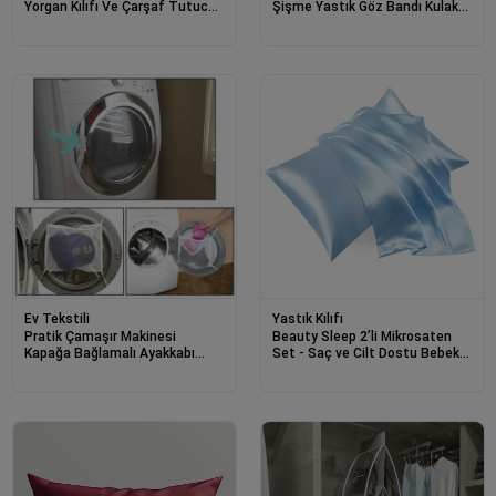
Yorgan Kılıfı Ve Çarşaf Tutucu
Şişme Yastık Göz Bandı Kulak
Sabitleyici
Tıkacı
Ev Tekstili
Yastık Kılıfı
Pratik Çamaşır Makinesi
Beauty Sleep 2’li Mikrosaten
Kapağa Bağlamalı Ayakkabı
Set - Saç ve Cilt Dostu Bebek
Yıkama Filesi
Mavi Yastık Kılıfı