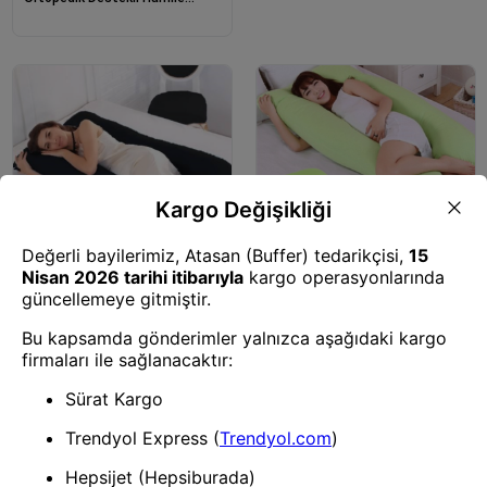
Yastığı Pembe
Yastık
Yastık
BUFFER® 5 Farklı Bölge Destekli
BUFFER® 5 Farklı Bölge Destekli
Ortopedik Destekli Hamile
Ortopedik Destekli Hamile
Yastığı Siyah
Yastığı Yeşil