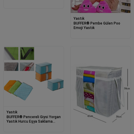
Minderi Yastığı
Yastık
BUFFER® Pembe Gülen Poo
Emoji Yastık
Yastık
BUFFER® Pencereli Giysi Yorgan
Yastık Hurcu Eşya Saklama
Çantası Bohçası