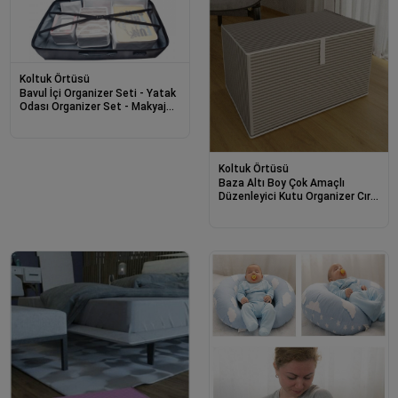
Koltuk Örtüsü
Bavul İçi Organizer Seti - Yatak
Odası Organizer Set - Makyaj
Organizer Mini Hurçlar (6 Parça)
Koltuk Örtüsü
Baza Altı Boy Çok Amaçlı
Düzenleyici Kutu Organizer Cırt
Cırtlı Hurç 19cm X 40cm X
50cm (1 Adet)