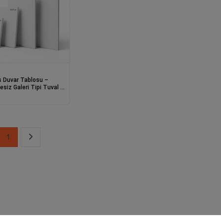
 Duvar Tablosu –
siz Galeri Tipi Tuval –
Ölçü Seçenekleri (30x40
0 / 70x100 / 100x140
1