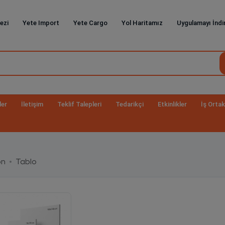
ezi
Yete Import
Yete Cargo
Yol Haritamız
Uygulamayı İndi
ler
İletişim
Teklif Talepleri
Tedarikçi
Etkinlikler
İş Ortak
on
Tablo