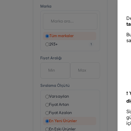
Marka
Tüm markalar
293+
1
Fiyat Aralığı
Sıralama Ölçütü
Varsayılan
Fiyat Artan
Fiyat Azalan
En Yeni Ürünler
En Eski Ürünler