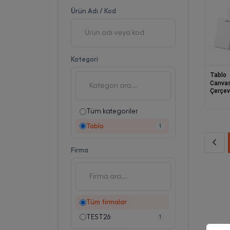
Ürün Adı / Kod
Kategori
Tablo
Canvas
Çerçeve
Farklı 
/ 50x7
Tüm kategoriler
cm)
Tablo
1
Firma
Tüm firmalar
TEST26
1