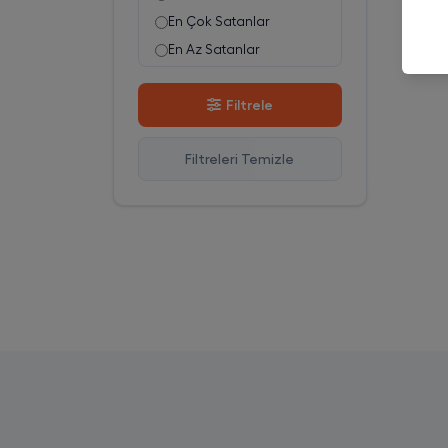
En Çok Satanlar
En Az Satanlar
Stok Azalan
Filtrele
Stok Artan
En Çok Görüntülenen
Filtreleri Temizle
En Çok Favorilenen
İsim A-Z
İsim Z-A