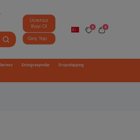
r
Ücretsiz
Bayi Ol
0
0
Giriş Yap
larımız
Entegrasyonlar
Dropshipping