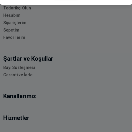
Bayi Olun
Tedarikçi Olun
Hesabım
Siparişlerim
Sepetim
Favorilerim
Şartlar ve Koşullar
Bayi Sözleşmesi
Garanti ve İade
Kanallarımız
Hizmetler