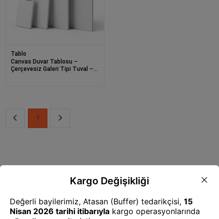
Tablo
Canvas Duvar Tablosu –
Çerçevesiz Galeri Tipi Tuval –
Farklı Ölçü Seçenekleri (30x40 /
50x70 / 70x100 / 100x140 cm)
1