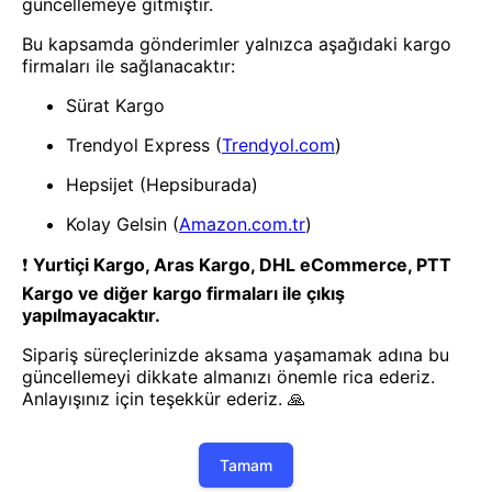
- Yenilik ve hızı keşfedin, işinizi
daha etkili ve verimli bir şekilde
yönetin!
Uygulamayı İndir
Uygulamayı İndir
App Store
Google Play
Hakkımızda
Akademi
Bilgi Merkezi
Yete Import
Yete Cargo
Yol Haritamız
Müşteri Hizmetleri
Blog